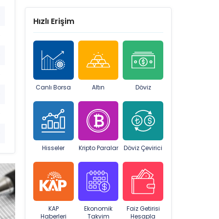
9
Hızlı Erişim
9
9
9
Canlı Borsa
Altın
Döviz
9
9
9
Hisseler
Kripto Paralar
Döviz Çevirici
KAP
Ekonomik
Faiz Getirisi
Haberleri
Takvim
Hesapla