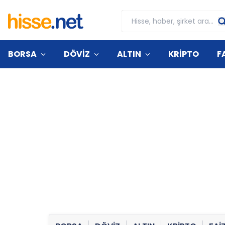
BORSA
DÖVİZ
ALTIN
KRİPTO
F