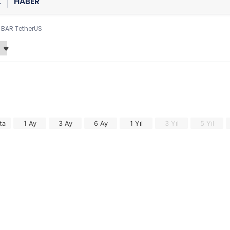
Z
HABER
 BAR TetherUS
ta
1 Ay
3 Ay
6 Ay
1 Yıl
3 Yıl
5 Yıl