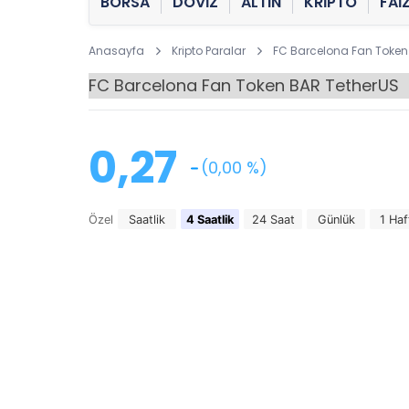
BORSA
DÖVİZ
ALTIN
KRİPTO
FAİ
Anasayfa
Kripto Paralar
FC Barcelona Fan Token
0,27
(0,00 %)
Özel
Saatlik
4 Saatlik
24 Saat
Günlük
1 Haf