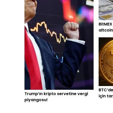
BitMEX
altcoin
alım
BTC’de
Trump’ın kripto servetine vergi
için ta
piyangosu!