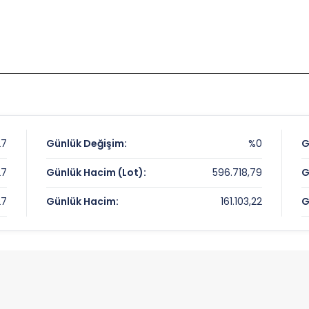
27
Günlük Değişim:
%0
G
27
Günlük Hacim (Lot):
596.718,79
G
27
Günlük Hacim:
161.103,22
G