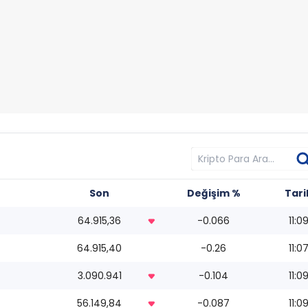
Son
Değişim %
Tari
64.915,36
-0.066
11:0
64.915,40
-0.26
11:0
3.090.941
-0.104
11:0
56.149,84
-0.087
11:0