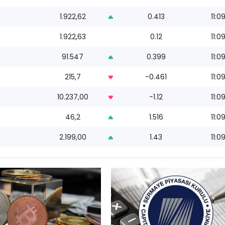
1.922,62
0.413
11:0
1.922,63
0.12
11:0
91.547
0.399
11:0
215,7
-0.461
11:0
10.237,00
-1.12
11:0
46,2
1.516
11:0
2.199,00
1.43
11:0