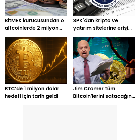
BitMEX kurucusundan o
SPK'dan kripto ve
altcoinlerde 2 milyon
yatırım sitelerine erişim
dolarlık alım
engeli
BTC’de 1 milyon dolar
Jim Cramer tüm
hedefi için tarih geldi
Bitcoin’lerini satacağını
açıkladı