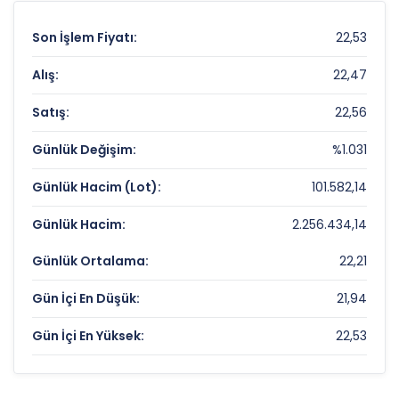
Son İşlem Fiyatı:
22,53
Alış:
22,47
Satış:
22,56
Günlük Değişim:
%1.031
Günlük Hacim (Lot):
101.582,14
Günlük Hacim:
2.256.434,14
Günlük Ortalama:
22,21
Gün İçi En Düşük:
21,94
Gün İçi En Yüksek:
22,53