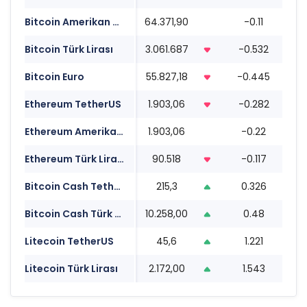
Bitcoin Amerikan Doları
64.371,90
-0.11
10
Bitcoin Türk Lirası
3.061.687
-0.532
10
Bitcoin Euro
55.827,18
-0.445
10
Ethereum TetherUS
1.903,06
-0.282
10
Ethereum Amerikan Doları
1.903,06
-0.22
10
Ethereum Türk Lirası
90.518
-0.117
10
Bitcoin Cash TetherUS
215,3
0.326
10
Bitcoin Cash Türk Lirası
10.258,00
0.48
10
Litecoin TetherUS
45,6
1.221
10
Litecoin Türk Lirası
2.172,00
1.543
10