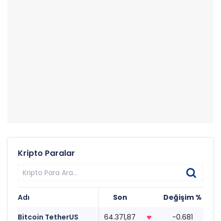
Kripto Paralar
Adı
Son
Değişim %
Ta
Bitcoin TetherUS
64.371,87
-0.681
10