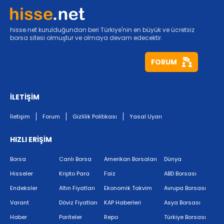
hisse.net kurulduğundan beri Türkiye'nin en büyük ve ücretsiz
borsa sitesi olmuştur ve olmaya devam edecektir.
FORUM
İLETİŞİM
İletişim
Forum
Gizlilik Politikası
Yasal Uyarı
HIZLI ERİŞİM
Borsa
Canlı Borsa
Amerikan Borsaları
Dünya
Hisseler
Kripto Para
Faiz
ABD Borsası
Endeksler
Altın Fiyatları
Ekonomik Takvim
Avrupa Borsası
Varant
Döviz Fiyatları
KAP Haberleri
Asya Borsası
Haber
Pariteler
Repo
Türkiye Borsası