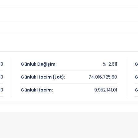
13
Günlük Değişim:
%-2.611
G
13
Günlük Hacim (Lot):
74.016.725,60
G
13
Günlük Hacim:
9.952.141,01
G