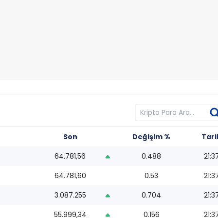
Son
Değişim %
Tari
64.781,56
0.488
21:3
64.781,60
0.53
21:3
3.087.255
0.704
21:3
55.999,34
0.156
21:3