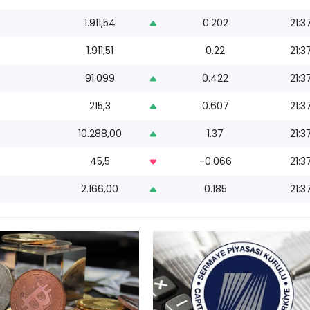
1.911,54
0.202
21:3
1.911,51
0.22
21:3
91.099
0.422
21:3
215,3
0.607
21:3
10.288,00
1.37
21:3
45,5
-0.066
21:3
2.166,00
0.185
21:3