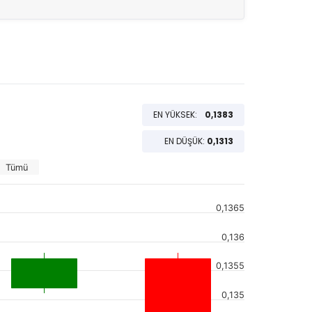
EN YÜKSEK:
0,1383
EN DÜŞÜK:
0,1313
Tümü
0,1365
0,136
0,1355
0,135