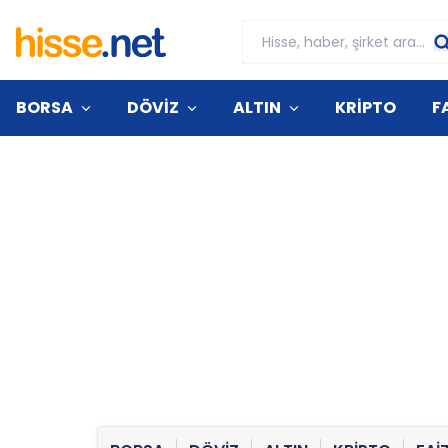
BORSA
DÖVİZ
ALTIN
KRİPTO
F