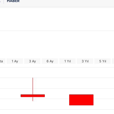
Z
HABER
ta
1 Ay
3 Ay
6 Ay
1 Yıl
3 Yıl
5 Yıl