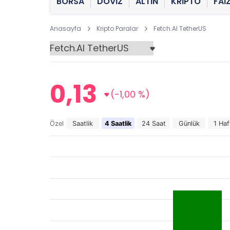
BORSA
DÖVİZ
ALTIN
KRİPTO
FAİ
Anasayfa
Kripto Paralar
Fetch.AI TetherUS
0,13
(-1,00 %)
Özel
Saatlik
4 Saatlik
24 Saat
Günlük
1 Haf