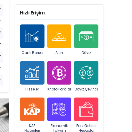
7
Hızlı Erişim
7
7
7
Canlı Borsa
Altın
Döviz
7
7
7
Hisseler
Kripto Paralar
Döviz Çevirici
KAP
Ekonomik
Faiz Getirisi
Haberleri
Takvim
Hesapla