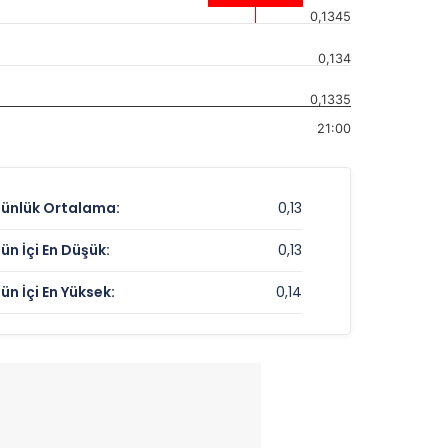
0,1345
0,134
0,1335
21:00
ünlük Ortalama:
0,13
ün İçi En Düşük:
0,13
ün İçi En Yüksek:
0,14