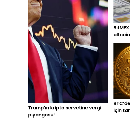
BitMEX
altcoin
alım
BTC’de
Trump’ın kripto servetine vergi
için ta
piyangosu!