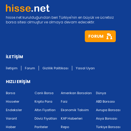
hisse.net kurulduğundan beri Türkiye'nin en büyük ve ücretsiz
borsa sitesi olmuştur ve olmaya devam edecektir.
FORUM
İLETİŞİM
İletişim
Forum
Gizlilik Politikası
Yasal Uyarı
HIZLI ERİŞİM
Borsa
Canlı Borsa
Amerikan Borsaları
Dünya
Hisseler
Kripto Para
Faiz
ABD Borsası
Endeksler
Altın Fiyatları
Ekonomik Takvim
Avrupa Borsası
Varant
Döviz Fiyatları
KAP Haberleri
Asya Borsası
Haber
Pariteler
Repo
Türkiye Borsası