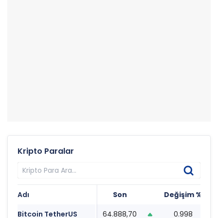
Kripto Paralar
Adı
Son
Değişim %
T
Bitcoin TetherUS
64.888,70
0.998
0