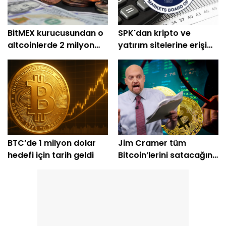
BitMEX kurucusundan o
SPK'dan kripto ve
altcoinlerde 2 milyon
yatırım sitelerine erişim
dolarlık alım
engeli
BTC’de 1 milyon dolar
Jim Cramer tüm
hedefi için tarih geldi
Bitcoin’lerini satacağını
açıkladı