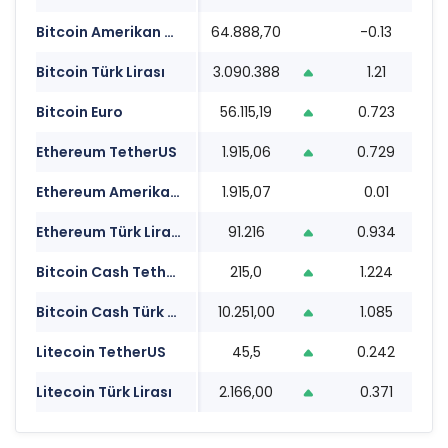
Bitcoin Amerikan Doları
64.888,70
-0.13
0
Bitcoin Türk Lirası
3.090.388
1.21
0
Bitcoin Euro
56.115,19
0.723
0
Ethereum TetherUS
1.915,06
0.729
0
Ethereum Amerikan Doları
1.915,07
0.01
0
Ethereum Türk Lirası
91.216
0.934
0
Bitcoin Cash TetherUS
215,0
1.224
0
Bitcoin Cash Türk Lirası
10.251,00
1.085
0
Litecoin TetherUS
45,5
0.242
0
Litecoin Türk Lirası
2.166,00
0.371
0