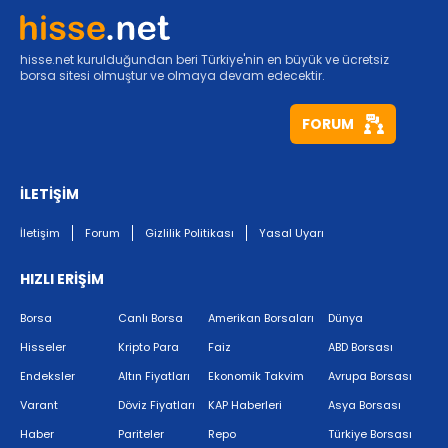
hisse.net kurulduğundan beri Türkiye'nin en büyük ve ücretsiz
borsa sitesi olmuştur ve olmaya devam edecektir.
FORUM
İLETİŞİM
İletişim
Forum
Gizlilik Politikası
Yasal Uyarı
HIZLI ERİŞİM
Borsa
Canlı Borsa
Amerikan Borsaları
Dünya
Hisseler
Kripto Para
Faiz
ABD Borsası
Endeksler
Altın Fiyatları
Ekonomik Takvim
Avrupa Borsası
Varant
Döviz Fiyatları
KAP Haberleri
Asya Borsası
Haber
Pariteler
Repo
Türkiye Borsası