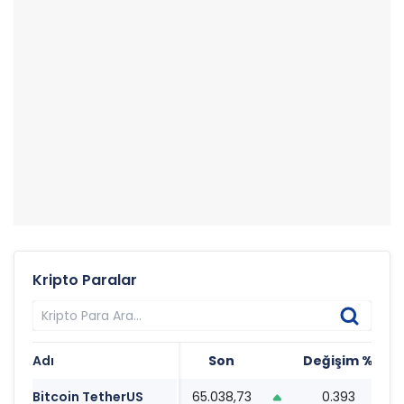
Kripto Paralar
Adı
Son
Değişim %
T
Bitcoin TetherUS
65.038,73
0.393
2