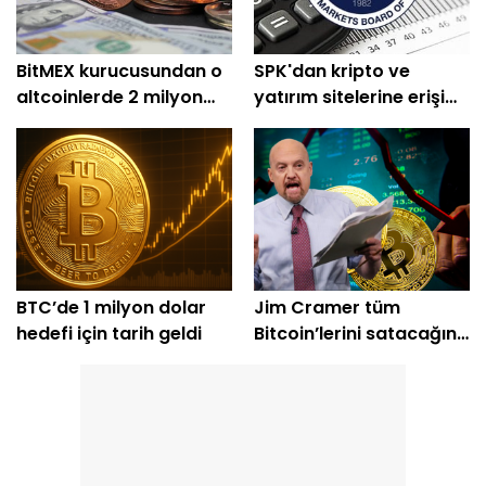
BitMEX kurucusundan o
SPK'dan kripto ve
altcoinlerde 2 milyon
yatırım sitelerine erişim
dolarlık alım
engeli
BTC’de 1 milyon dolar
Jim Cramer tüm
hedefi için tarih geldi
Bitcoin’lerini satacağını
açıkladı