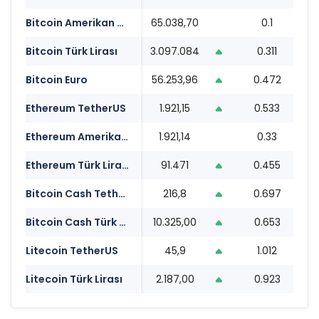
Bitcoin Amerikan Doları
65.038,70
0.1
2
Bitcoin Türk Lirası
3.097.084
0.311
2
Bitcoin Euro
56.253,96
0.472
2
Ethereum TetherUS
1.921,15
0.533
2
Ethereum Amerikan Doları
1.921,14
0.33
2
Ethereum Türk Lirası
91.471
0.455
2
Bitcoin Cash TetherUS
216,8
0.697
2
Bitcoin Cash Türk Lirası
10.325,00
0.653
2
Litecoin TetherUS
45,9
1.012
2
Litecoin Türk Lirası
2.187,00
0.923
2