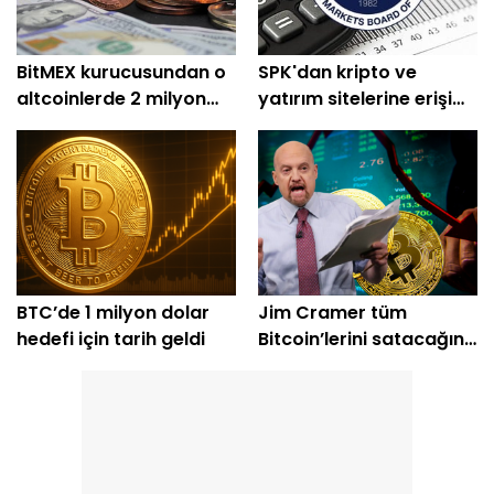
BitMEX kurucusundan o
SPK'dan kripto ve
altcoinlerde 2 milyon
yatırım sitelerine erişim
dolarlık alım
engeli
BTC’de 1 milyon dolar
Jim Cramer tüm
hedefi için tarih geldi
Bitcoin’lerini satacağını
açıkladı