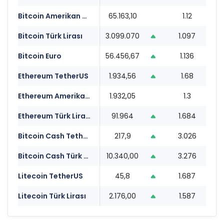
Bitcoin Amerikan Doları
65.163,10
1.12
1
Bitcoin Türk Lirası
3.099.070
1.097
1
Bitcoin Euro
56.456,67
1.136
1
Ethereum TetherUS
1.934,56
1.68
1
Ethereum Amerikan Doları
1.932,05
1.3
1
Ethereum Türk Lirası
91.964
1.684
1
Bitcoin Cash TetherUS
217,9
3.026
1
Bitcoin Cash Türk Lirası
10.340,00
3.276
1
Litecoin TetherUS
45,8
1.687
1
Litecoin Türk Lirası
2.176,00
1.587
1