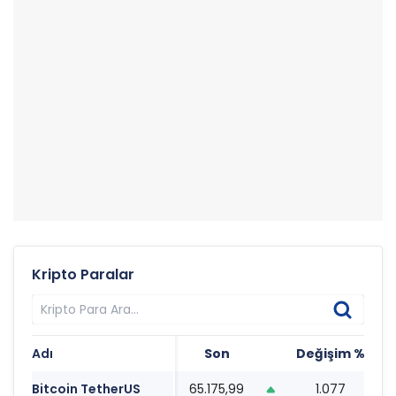
Kripto Paralar
Adı
Son
Değişim %
T
Bitcoin TetherUS
65.175,99
1.077
1