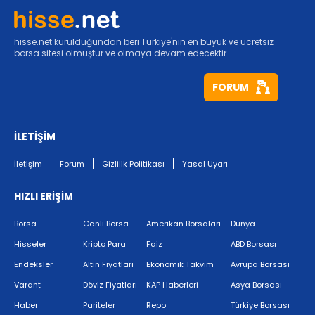
hisse.net kurulduğundan beri Türkiye'nin en büyük ve ücretsiz
borsa sitesi olmuştur ve olmaya devam edecektir.
FORUM
İLETİŞİM
İletişim
Forum
Gizlilik Politikası
Yasal Uyarı
HIZLI ERİŞİM
Borsa
Canlı Borsa
Amerikan Borsaları
Dünya
Hisseler
Kripto Para
Faiz
ABD Borsası
Endeksler
Altın Fiyatları
Ekonomik Takvim
Avrupa Borsası
Varant
Döviz Fiyatları
KAP Haberleri
Asya Borsası
Haber
Pariteler
Repo
Türkiye Borsası