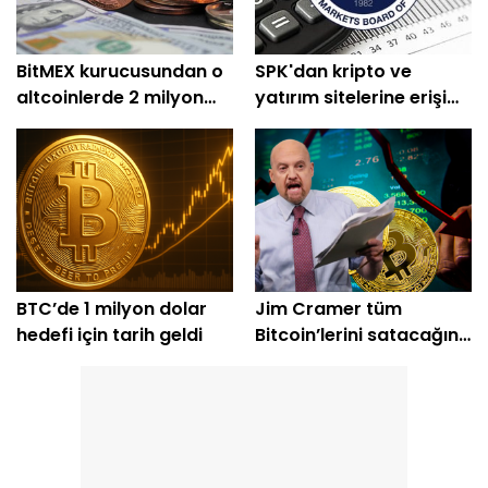
BitMEX kurucusundan o
SPK'dan kripto ve
altcoinlerde 2 milyon
yatırım sitelerine erişim
dolarlık alım
engeli
BTC’de 1 milyon dolar
Jim Cramer tüm
hedefi için tarih geldi
Bitcoin’lerini satacağını
açıkladı