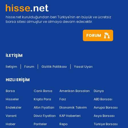
hisse.net kurulduğundan beri Türkiye'nin en büyük ve ücretsiz
borsa sitesi olmuştur ve olmaya devam edecektir.
FORUM
İLETİŞİM
İletişim
Forum
Gizlilik Politikası
Yasal Uyarı
HIZLI ERİŞİM
Borsa
Canlı Borsa
Amerikan Borsaları
Dünya
Hisseler
Kripto Para
Faiz
ABD Borsası
Endeksler
Altın Fiyatları
Ekonomik Takvim
Avrupa Borsası
Varant
Döviz Fiyatları
KAP Haberleri
Asya Borsası
Haber
Pariteler
Repo
Türkiye Borsası