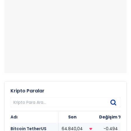
Kripto Paralar
Adı
Son
Değişim %
T
Bitcoin TetherUS
64.840,04
-0.494
1