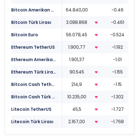
Bitcoin Amerikan Doları
64.840,00
-0.46
1
Bitcoin Türk Lirası
3.088.868
-0.461
1
Bitcoin Euro
56.078,45
-0.524
1
Ethereum TetherUS
1.900,77
-1.192
1
Ethereum Amerikan Doları
1.901,37
-1.01
1
Ethereum Türk Lirası
90.545
-1.155
1
Bitcoin Cash TetherUS
214,9
-1.15
1
Bitcoin Cash Türk Lirası
10.235,00
-1.302
1
Litecoin TetherUS
45,5
-1.727
1
Litecoin Türk Lirası
2.167,00
-1.768
1