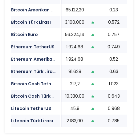
Bitcoin Amerikan Doları
65.122,20
0.23
20
Bitcoin Türk Lirası
3.100.000
0.572
20
Bitcoin Euro
56.324,14
0.757
20
Ethereum TetherUS
1.924,68
0.749
20
Ethereum Amerikan Doları
1.924,68
0.52
20
Ethereum Türk Lirası
91.628
0.63
20
Bitcoin Cash TetherUS
217,2
1.023
20
Bitcoin Cash Türk Lirası
10.330,00
0.643
20
Litecoin TetherUS
45,9
0.968
20
Litecoin Türk Lirası
2.183,00
0.785
20