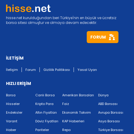
hisse.net kurulduğundan beri Türkiye'nin en büyük ve ücretsiz
borsa sitesi olmuştur ve olmaya devam edecektir.
FORUM
İLETİŞİM
İletişim
Forum
Gizlilik Politikası
Yasal Uyarı
HIZLI ERİŞİM
Borsa
Canlı Borsa
Amerikan Borsaları
Dünya
Hisseler
Kripto Para
Faiz
ABD Borsası
Endeksler
Altın Fiyatları
Ekonomik Takvim
Avrupa Borsası
Varant
Döviz Fiyatları
KAP Haberleri
Asya Borsası
Haber
Pariteler
Repo
Türkiye Borsası