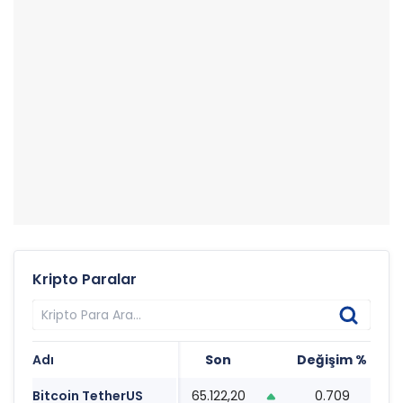
Kripto Paralar
Adı
Son
Değişim %
Ta
Bitcoin TetherUS
65.122,20
0.709
20