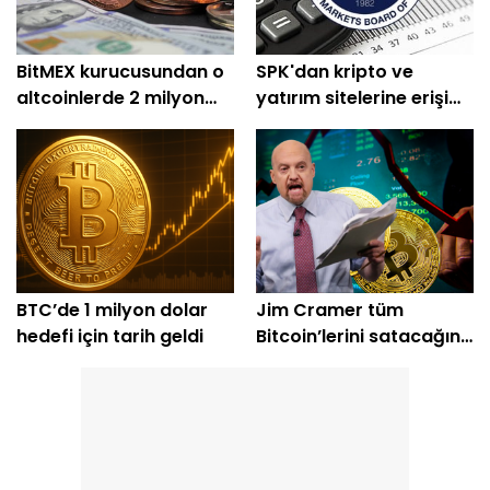
BitMEX kurucusundan o
SPK'dan kripto ve
altcoinlerde 2 milyon
yatırım sitelerine erişim
dolarlık alım
engeli
BTC’de 1 milyon dolar
Jim Cramer tüm
hedefi için tarih geldi
Bitcoin’lerini satacağını
açıkladı