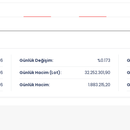
06
Günlük Değişim:
%0.173
G
06
Günlük Hacim (Lot):
32.252.301,90
G
06
Günlük Hacim:
1.883.215,20
G