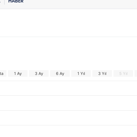
Z
HABER
ta
1 Ay
3 Ay
6 Ay
1 Yıl
3 Yıl
5 Yıl