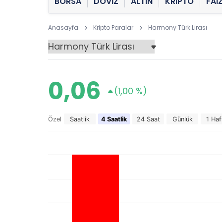
BORSA
DÖVİZ
ALTIN
KRİPTO
FAİ
Anasayfa
Kripto Paralar
Harmony Türk Lirası
0,06
(1,00 %)
Özel
Saatlik
4 Saatlik
24 Saat
Günlük
1 Haf