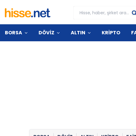
BORSA
DÖVİZ
ALTIN
KRİPTO
F