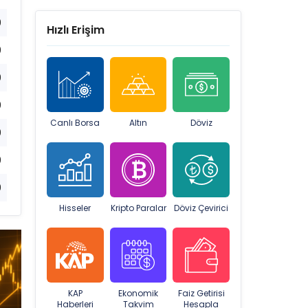
9
Hızlı Erişim
9
9
9
Canlı Borsa
Altın
Döviz
9
9
9
Hisseler
Kripto Paralar
Döviz Çevirici
KAP
Ekonomik
Faiz Getirisi
Haberleri
Takvim
Hesapla