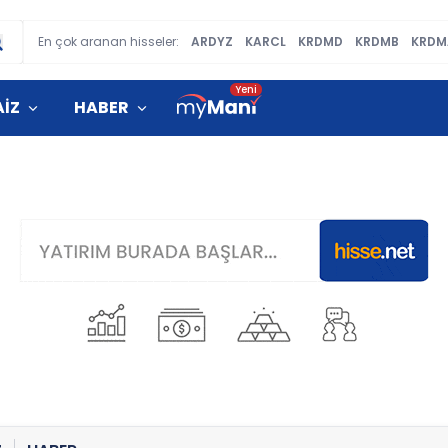
En çok aranan hisseler:
ARDYZ
KARCL
KRDMD
KRDMB
KRDM
AİZ
HABER