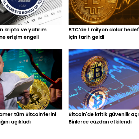
n kripto ve yatırım
BTC’de 1 milyon dolar hedef
ine erişim engeli
için tarih geldi
amer tüm Bitcoin’lerini
Bitcoin'de kritik güvenlik açı
ğını açıkladı
Binlerce cüzdan etkilendi