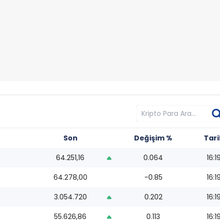
Son
Değişim %
Tari
64.251,16
0.064
16:1
64.278,00
-0.85
16:1
3.054.720
0.202
16:1
55.626,86
0.113
16:1