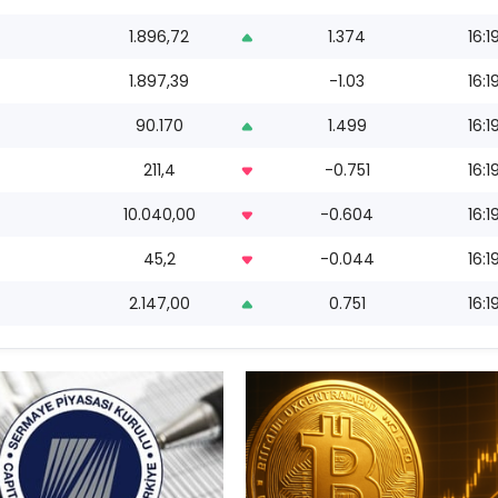
1.896,72
1.374
16:1
1.897,39
-1.03
16:1
90.170
1.499
16:1
211,4
-0.751
16:1
10.040,00
-0.604
16:1
45,2
-0.044
16:1
2.147,00
0.751
16:1