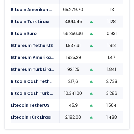
Bitcoin Amerikan Doları
65.279,70
1.3
1
Bitcoin Türk Lirası
3.101.045
1.128
1
Bitcoin Euro
56.356,36
0.931
1
Ethereum TetherUS
1.937,61
1.813
1
Ethereum Amerikan Doları
1.935,29
1.47
1
Ethereum Türk Lirası
92.125
1.841
1
Bitcoin Cash TetherUS
217,6
2.738
1
Bitcoin Cash Türk Lirası
10.341,00
3.286
1
Litecoin TetherUS
45,9
1.504
1
Litecoin Türk Lirası
2.182,00
1.488
1