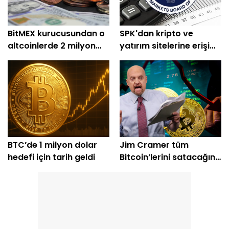
BitMEX kurucusundan o
SPK'dan kripto ve
altcoinlerde 2 milyon
yatırım sitelerine erişim
dolarlık alım
engeli
BTC’de 1 milyon dolar
Jim Cramer tüm
hedefi için tarih geldi
Bitcoin’lerini satacağını
açıkladı