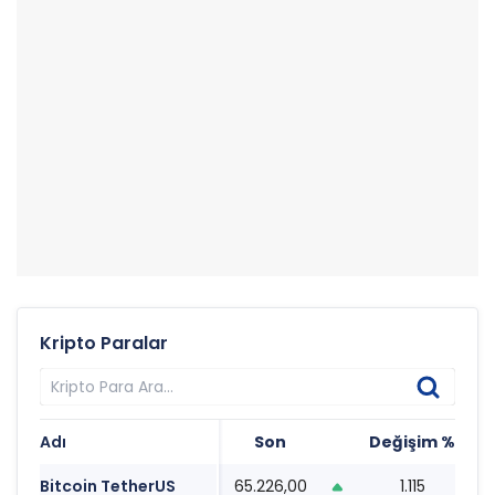
Kripto Paralar
Adı
Son
Değişim %
T
Bitcoin TetherUS
65.226,00
1.115
1