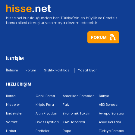
hisse.net kurulduğundan beri Türkiye'nin en büyük ve ücretsiz
borsa sitesi olmuştur ve olmaya devam edecektir.
FORUM
İLETİŞİM
İletişim
Forum
Gizlilik Politikası
Yasal Uyarı
HIZLI ERİŞİM
Borsa
Canlı Borsa
Amerikan Borsaları
Dünya
Hisseler
Kripto Para
Faiz
ABD Borsası
Endeksler
Altın Fiyatları
Ekonomik Takvim
Avrupa Borsası
Varant
Döviz Fiyatları
KAP Haberleri
Asya Borsası
Haber
Pariteler
Repo
Türkiye Borsası