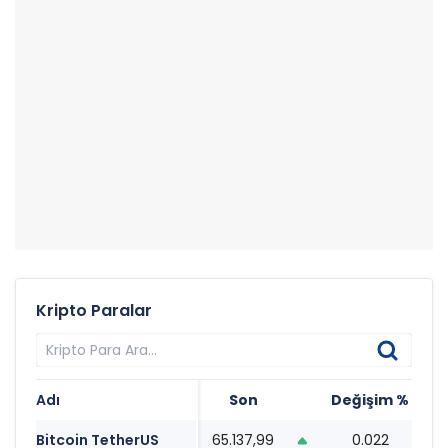
Kripto Paralar
Adı
Son
Değişim %
Ta
Bitcoin TetherUS
65.137,99
0.022
17