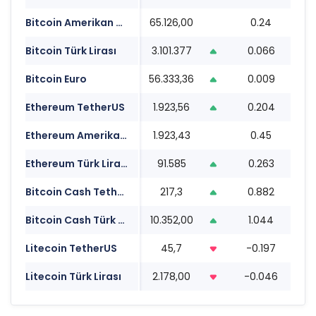
Bitcoin Amerikan Doları
65.126,00
0.24
17
Bitcoin Türk Lirası
3.101.377
0.066
17
Bitcoin Euro
56.333,36
0.009
17
Ethereum TetherUS
1.923,56
0.204
17
Ethereum Amerikan Doları
1.923,43
0.45
17
Ethereum Türk Lirası
91.585
0.263
17
Bitcoin Cash TetherUS
217,3
0.882
17
Bitcoin Cash Türk Lirası
10.352,00
1.044
17
Litecoin TetherUS
45,7
-0.197
17
Litecoin Türk Lirası
2.178,00
-0.046
17