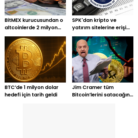
BitMEX kurucusundan o
SPK'dan kripto ve
altcoinlerde 2 milyon
yatırım sitelerine erişim
dolarlık alım
engeli
BTC’de 1 milyon dolar
Jim Cramer tüm
hedefi için tarih geldi
Bitcoin’lerini satacağını
açıkladı