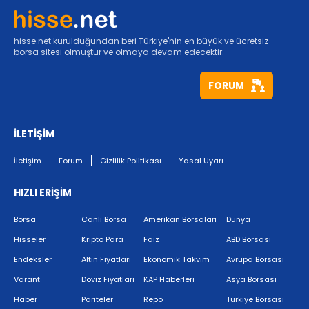
hisse.net kurulduğundan beri Türkiye'nin en büyük ve ücretsiz
borsa sitesi olmuştur ve olmaya devam edecektir.
FORUM
İLETİŞİM
İletişim
Forum
Gizlilik Politikası
Yasal Uyarı
HIZLI ERİŞİM
Borsa
Canlı Borsa
Amerikan Borsaları
Dünya
Hisseler
Kripto Para
Faiz
ABD Borsası
Endeksler
Altın Fiyatları
Ekonomik Takvim
Avrupa Borsası
Varant
Döviz Fiyatları
KAP Haberleri
Asya Borsası
Haber
Pariteler
Repo
Türkiye Borsası