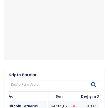
Kripto Paralar
Adı
Son
Değişim %
T
Bitcoin TetherUS
64.209,07
-0.037
1