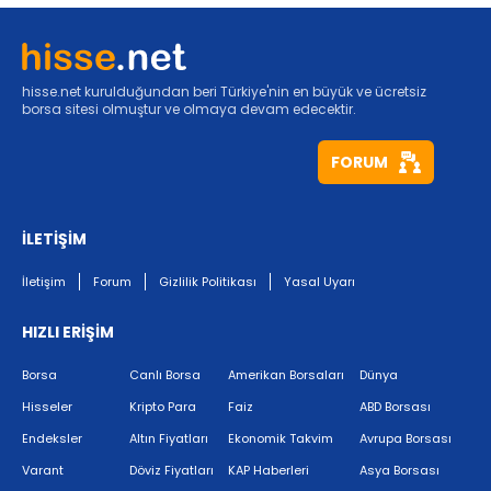
hisse.net kurulduğundan beri Türkiye'nin en büyük ve ücretsiz
borsa sitesi olmuştur ve olmaya devam edecektir.
FORUM
İLETİŞİM
İletişim
Forum
Gizlilik Politikası
Yasal Uyarı
HIZLI ERİŞİM
Borsa
Canlı Borsa
Amerikan Borsaları
Dünya
Hisseler
Kripto Para
Faiz
ABD Borsası
Endeksler
Altın Fiyatları
Ekonomik Takvim
Avrupa Borsası
Varant
Döviz Fiyatları
KAP Haberleri
Asya Borsası