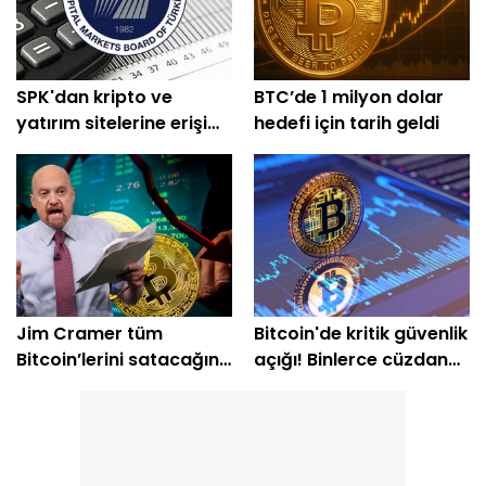
SPK'dan kripto ve
BTC’de 1 milyon dolar
yatırım sitelerine erişim
hedefi için tarih geldi
engeli
Jim Cramer tüm
Bitcoin'de kritik güvenlik
Bitcoin’lerini satacağını
açığı! Binlerce cüzdan
açıkladı
etkilendi