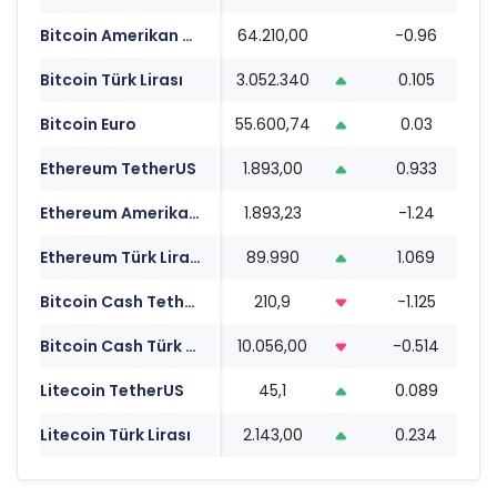
Bitcoin Amerikan Doları
64.210,00
-0.96
1
Bitcoin Türk Lirası
3.052.340
0.105
1
Bitcoin Euro
55.600,74
0.03
1
Ethereum TetherUS
1.893,00
0.933
1
Ethereum Amerikan Doları
1.893,23
-1.24
1
Ethereum Türk Lirası
89.990
1.069
1
Bitcoin Cash TetherUS
210,9
-1.125
1
Bitcoin Cash Türk Lirası
10.056,00
-0.514
1
Litecoin TetherUS
45,1
0.089
1
Litecoin Türk Lirası
2.143,00
0.234
1