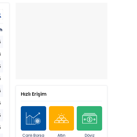
h
5
4
5
5
5
Hızlı Erişim
5
5
5
Canlı Borsa
Altın
Döviz