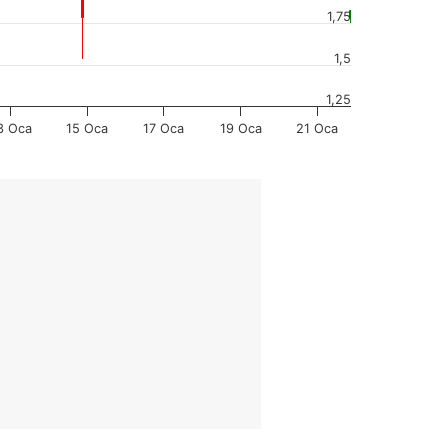
1,75
1,5
1,25
3 Oca
15 Oca
17 Oca
19 Oca
21 Oca