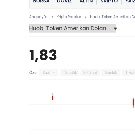
BORSA
DÖVİZ
ALTIN
KRİPTO
FAİ
Anasayfa
Kripto Paralar
Huobi Token Amerikan Do
1,83
Özel
Saatlik
4 Saatlik
24 Saat
Günlük
1 Haf