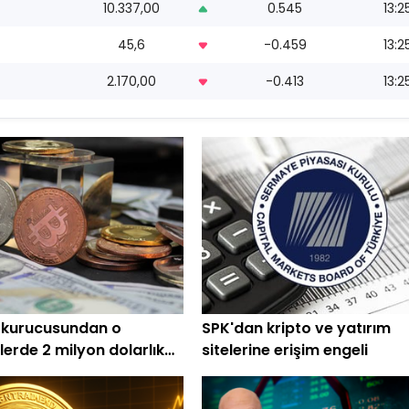
10.337,00
0.545
13:2
45,6
-0.459
13:2
2.170,00
-0.413
13:2
 kurucusundan o
SPK'dan kripto ve yatırım
lerde 2 milyon dolarlık
sitelerine erişim engeli