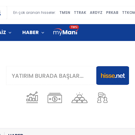
En çok aranan hisseler:
TMSN
TTRAK
ARDYZ
PRKAB
TTKO
AİZ
HABER