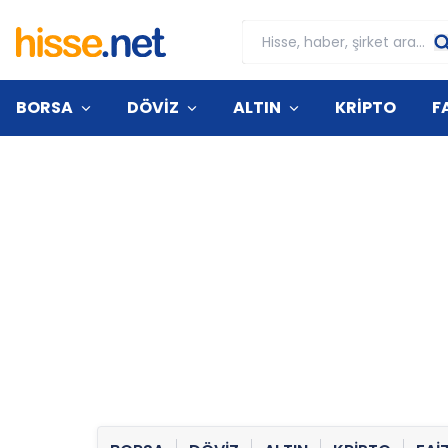
BORSA
DÖVİZ
ALTIN
KRİPTO
F