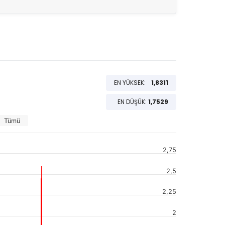
EN YÜKSEK:
1,8311
EN DÜŞÜK:
1,7529
Tümü
2,75
2,5
2,25
2