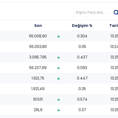
Son
Değişim %
Tari
65.008,90
0.304
13:2
65.003,80
0.05
13:2
3.095.795
0.437
13:2
56.237,99
0.093
13:2
1.921,75
0.447
13:2
1.921,49
0.35
13:2
91.531
0.574
13:2
216,9
0.37
13:2