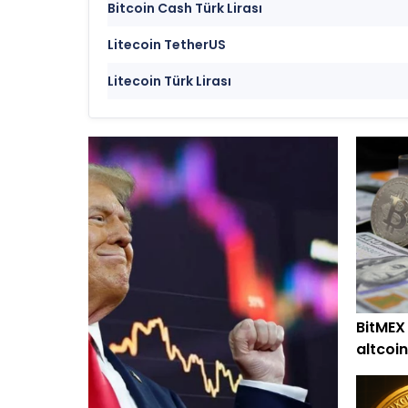
Bitcoin Cash Türk Lirası
Litecoin TetherUS
Litecoin Türk Lirası
BitMEX
altcoin
alım