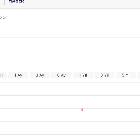
Z
HABER
ları
ta
1 Ay
3 Ay
6 Ay
1 Yıl
3 Yıl
5 Yıl