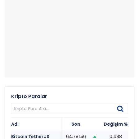
Kripto Paralar
Adı
Son
Değişim %
T
Bitcoin TetherUS
64.781,56
0.488
2