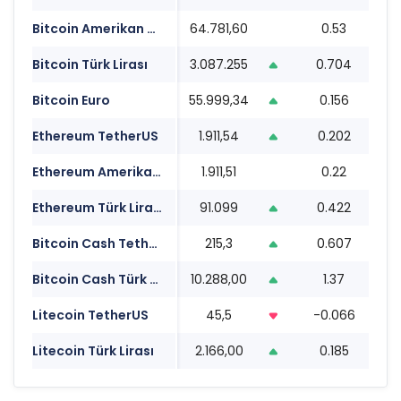
Bitcoin Amerikan Doları
64.781,60
0.53
2
Bitcoin Türk Lirası
3.087.255
0.704
2
Bitcoin Euro
55.999,34
0.156
2
Ethereum TetherUS
1.911,54
0.202
2
Ethereum Amerikan Doları
1.911,51
0.22
2
Ethereum Türk Lirası
91.099
0.422
2
Bitcoin Cash TetherUS
215,3
0.607
2
Bitcoin Cash Türk Lirası
10.288,00
1.37
2
Litecoin TetherUS
45,5
-0.066
2
Litecoin Türk Lirası
2.166,00
0.185
2