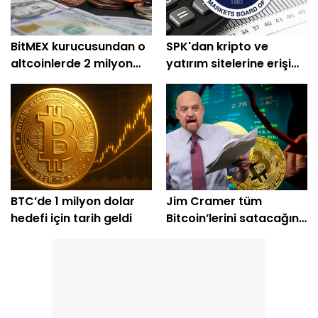
BitMEX kurucusundan o
SPK'dan kripto ve
altcoinlerde 2 milyon
yatırım sitelerine erişim
dolarlık alım
engeli
BTC’de 1 milyon dolar
Jim Cramer tüm
hedefi için tarih geldi
Bitcoin’lerini satacağını
açıkladı