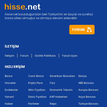
hisse.net kurulduğundan beri Türkiye'nin en büyük ve ücretsiz
borsa sitesi olmuştur ve olmaya devam edecektir.
FORUM
İLETİŞİM
İletişim
Forum
Gizlilik Politikası
Yasal Uyarı
HIZLI ERİŞİM
Borsa
Canlı Borsa
Amerikan Borsaları
Dünya
Hisseler
Kripto Para
Faiz
ABD Borsası
Endeksler
Altın Fiyatları
Ekonomik Takvim
Avrupa Borsası
Varant
Döviz Fiyatları
KAP Haberleri
Asya Borsası
Haber
Pariteler
Repo
Türkiye Borsası