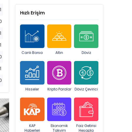
1
Hızlı Erişim
0
1
1
Canlı Borsa
Altın
Döviz
0
1
0
Hisseler
Kripto Paralar
Döviz Çevirici
KAP
Ekonomik
Faiz Getirisi
Haberleri
Takvim
Hesapla