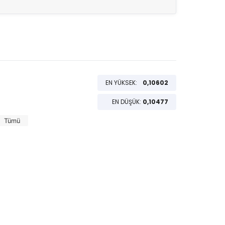
EN YÜKSEK:
0,10602
EN DÜŞÜK:
0,10477
Tümü