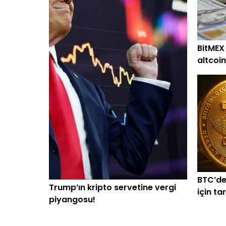
BitMEX
altcoin
alım
BTC’de
Trump’ın kripto servetine vergi
için ta
piyangosu!