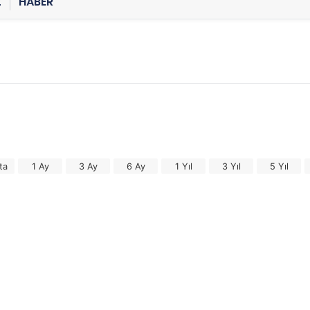
Z
HABER
ta
1 Ay
3 Ay
6 Ay
1 Yıl
3 Yıl
5 Yıl