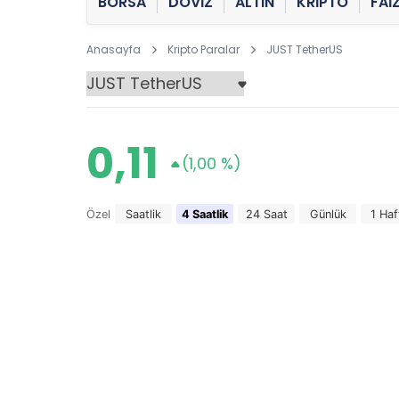
BORSA
DÖVİZ
ALTIN
KRİPTO
FAİ
Anasayfa
Kripto Paralar
JUST TetherUS
0,11
(1,00 %)
Özel
Saatlik
4 Saatlik
24 Saat
Günlük
1 Haf