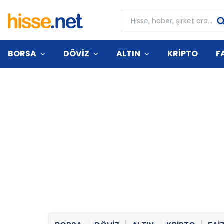
BORSA
DÖVİZ
ALTIN
KRİPTO
F