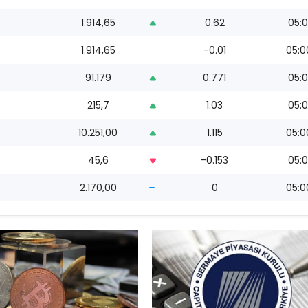
1.914,65
0.62
05:0
1.914,65
-0.01
05:0
91.179
0.771
05:0
215,7
1.03
05:0
10.251,00
1.115
05:0
45,6
-0.153
05:0
2.170,00
0
05:0