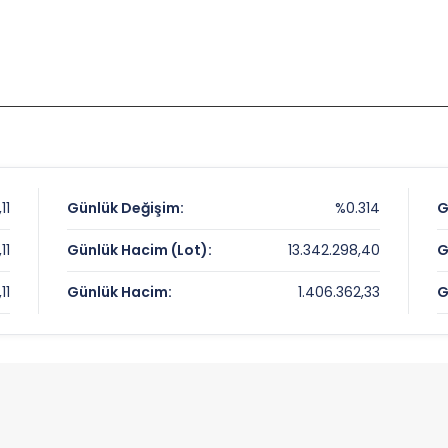
,11
Günlük Değişim:
%0.314
G
,11
Günlük Hacim (Lot):
13.342.298,40
G
,11
Günlük Hacim:
1.406.362,33
G