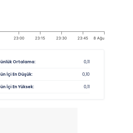
23:00
23:15
23:30
23:45
8 Ağu
ünlük Ortalama:
0,11
ün İçi En Düşük:
0,10
ün İçi En Yüksek:
0,11