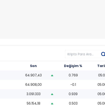
Son
Değişim %
Tari
64.907,43
0.769
05:0
64.908,00
-0.1
05:0
3.091.333
0.939
05:0
56.154,18
0.503
05:0