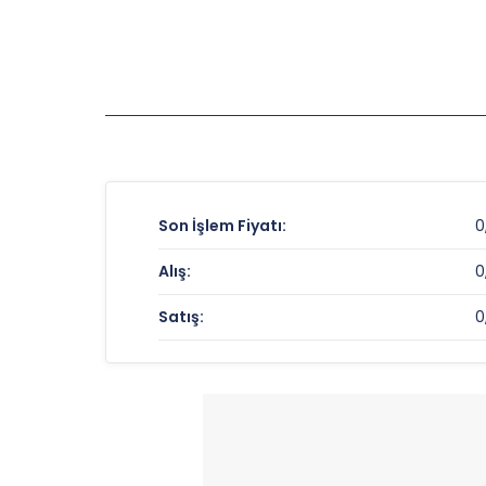
Son İşlem Fiyatı:
0
Alış:
0
Satış:
0