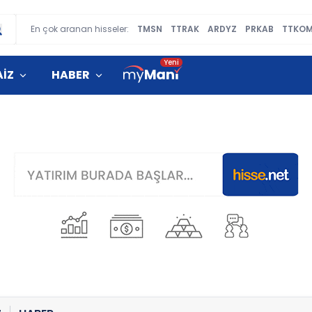
En çok aranan hisseler:
TMSN
TTRAK
ARDYZ
PRKAB
TTKO
AİZ
HABER