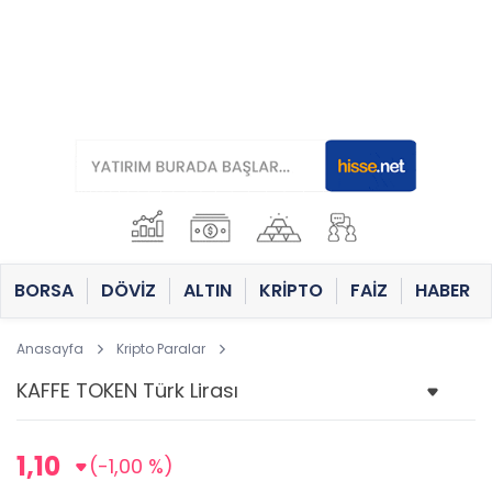
BORSA
DÖVİZ
ALTIN
KRİPTO
FAİZ
HABER
Anasayfa
Kripto Paralar
1,10
(-1,00 %)