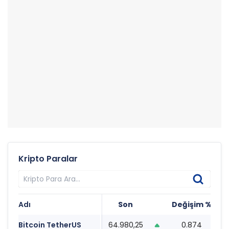
Kripto Paralar
Adı
Son
Değişim %
T
Bitcoin TetherUS
64.980,25
0.874
0