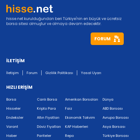
hisse.net kurulduğundan beri Türkiye'nin en büyük ve ücretsiz
borsa sitesi olmuştur ve olmaya devam edecektir.
FORUM
İLETİŞİM
İletişim
Forum
Gizlilik Politikası
Yasal Uyarı
HIZLI ERİŞİM
Borsa
Canlı Borsa
Amerikan Borsaları
Dünya
Hisseler
Kripto Para
Faiz
ABD Borsası
Endeksler
Altın Fiyatları
Ekonomik Takvim
Avrupa Borsası
Varant
Döviz Fiyatları
KAP Haberleri
Asya Borsası
Haber
Pariteler
Repo
Türkiye Borsası