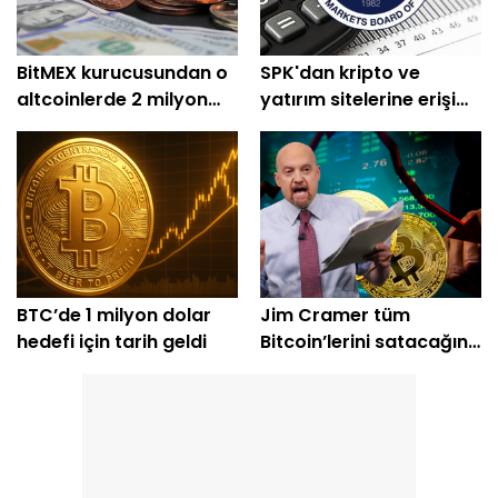
BitMEX kurucusundan o
SPK'dan kripto ve
altcoinlerde 2 milyon
yatırım sitelerine erişim
dolarlık alım
engeli
BTC’de 1 milyon dolar
Jim Cramer tüm
hedefi için tarih geldi
Bitcoin’lerini satacağını
açıkladı