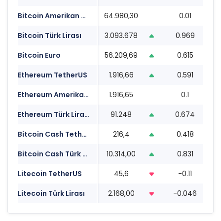
Bitcoin Amerikan Doları
64.980,30
0.01
0
Bitcoin Türk Lirası
3.093.678
0.969
0
Bitcoin Euro
56.209,69
0.615
0
Ethereum TetherUS
1.916,66
0.591
0
Ethereum Amerikan Doları
1.916,65
0.1
0
Ethereum Türk Lirası
91.248
0.674
0
Bitcoin Cash TetherUS
216,4
0.418
0
Bitcoin Cash Türk Lirası
10.314,00
0.831
0
Litecoin TetherUS
45,6
-0.11
0
Litecoin Türk Lirası
2.168,00
-0.046
0