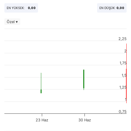
EN YÜKSEK:
0,00
EN DÜŞÜK:
0,00
Özel ▾
2,25
2
1,75
1,5
1,25
1
0,75
23 Haz
30 Haz