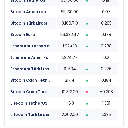
Bitcoin TetherUS
65.130,00
0.191
1
Bitcoin Amerikan Doları
65.130,00
0.07
1
Bitcoin Türk Lirası
3.100.713
0.205
1
Bitcoin Euro
56.332,47
0.178
1
Ethereum TetherUS
1.924,13
0.288
1
Ethereum Amerikan Doları
1.924,27
0.2
1
Ethereum Türk Lirası
91.594
0.276
1
Bitcoin Cash TetherUS
217,4
0.184
1
Bitcoin Cash Türk Lirası
10.312,00
-0.203
1
Litecoin TetherUS
46,3
1.381
1
Litecoin Türk Lirası
2.202,00
1.335
1