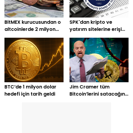
BitMEX kurucusundan o
SPK'dan kripto ve
altcoinlerde 2 milyon
yatırım sitelerine erişim
dolarlık alım
engeli
BTC’de 1 milyon dolar
Jim Cramer tüm
hedefi için tarih geldi
Bitcoin’lerini satacağını
açıkladı