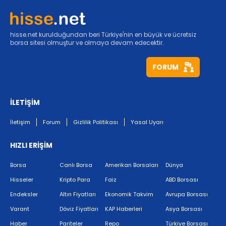
hisse.net kurulduğundan beri Türkiye'nin en büyük ve ücretsiz
borsa sitesi olmuştur ve olmaya devam edecektir.
FORUM
İLETİŞİM
İletişim
Forum
Gizlilik Politikası
Yasal Uyarı
HIZLI ERİŞİM
Borsa
Canlı Borsa
Amerikan Borsaları
Dünya
Hisseler
Kripto Para
Faiz
ABD Borsası
Endeksler
Altın Fiyatları
Ekonomik Takvim
Avrupa Borsası
Varant
Döviz Fiyatları
KAP Haberleri
Asya Borsası
Haber
Pariteler
Repo
Türkiye Borsası