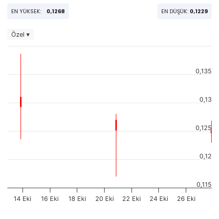
EN YÜKSEK:
0,1268
EN DÜŞÜK:
0,1229
Özel ▾
0,135
0,13
0,125
0,12
0,115
14 Eki
16 Eki
18 Eki
20 Eki
22 Eki
24 Eki
26 Eki