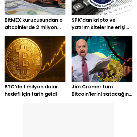
BitMEX kurucusundan o
SPK'dan kripto ve
altcoinlerde 2 milyon
yatırım sitelerine erişim
dolarlık alım
engeli
BTC’de 1 milyon dolar
Jim Cramer tüm
hedefi için tarih geldi
Bitcoin’lerini satacağını
açıkladı