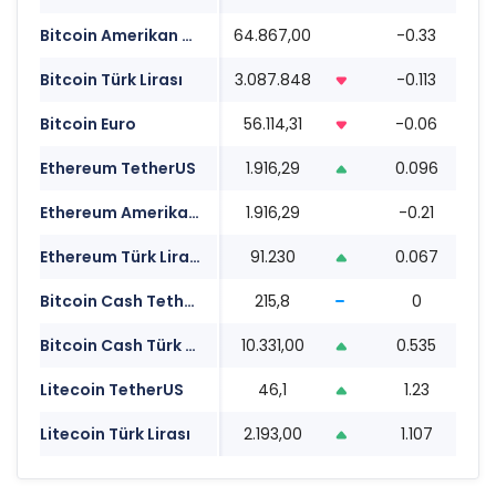
Bitcoin Amerikan Doları
64.867,00
-0.33
0
Bitcoin Türk Lirası
3.087.848
-0.113
0
Bitcoin Euro
56.114,31
-0.06
0
Ethereum TetherUS
1.916,29
0.096
0
Ethereum Amerikan Doları
1.916,29
-0.21
0
Ethereum Türk Lirası
91.230
0.067
0
Bitcoin Cash TetherUS
215,8
0
0
Bitcoin Cash Türk Lirası
10.331,00
0.535
0
Litecoin TetherUS
46,1
1.23
0
Litecoin Türk Lirası
2.193,00
1.107
0