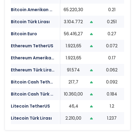
Bitcoin Amerikan Doları
65.220,30
0.21
19
Bitcoin Türk Lirası
3.104.772
0.251
19
Bitcoin Euro
56.416,27
0.27
19
Ethereum TetherUS
1.923,65
0.072
19
Ethereum Amerikan Doları
1.923,65
0.17
19
Ethereum Türk Lirası
91.574
0.062
19
Bitcoin Cash TetherUS
217,7
0.092
19
Bitcoin Cash Türk Lirası
10.360,00
0.184
19
Litecoin TetherUS
46,4
1.2
19
Litecoin Türk Lirası
2.210,00
1.237
19