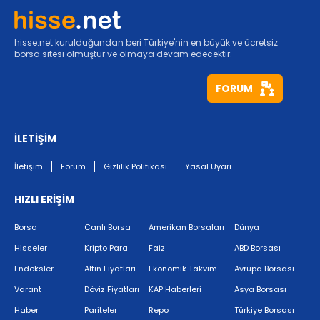
hisse.net kurulduğundan beri Türkiye'nin en büyük ve ücretsiz
borsa sitesi olmuştur ve olmaya devam edecektir.
FORUM
İLETİŞİM
İletişim
Forum
Gizlilik Politikası
Yasal Uyarı
HIZLI ERİŞİM
Borsa
Canlı Borsa
Amerikan Borsaları
Dünya
Hisseler
Kripto Para
Faiz
ABD Borsası
Endeksler
Altın Fiyatları
Ekonomik Takvim
Avrupa Borsası
Varant
Döviz Fiyatları
KAP Haberleri
Asya Borsası
Haber
Pariteler
Repo
Türkiye Borsası