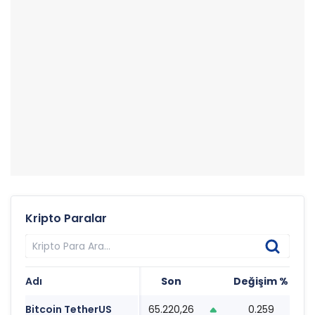
Kripto Paralar
Adı
Son
Değişim %
Ta
Bitcoin TetherUS
65.220,26
0.259
19