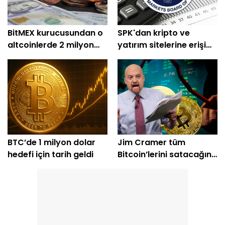
BitMEX kurucusundan o
SPK'dan kripto ve
altcoinlerde 2 milyon
yatırım sitelerine erişim
dolarlık alım
engeli
BTC’de 1 milyon dolar
Jim Cramer tüm
hedefi için tarih geldi
Bitcoin’lerini satacağını
açıkladı