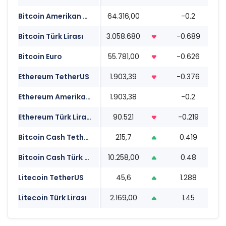
Bitcoin Amerikan Doları
64.316,00
-0.2
1
Bitcoin Türk Lirası
3.058.680
-0.689
1
Bitcoin Euro
55.781,00
-0.626
1
Ethereum TetherUS
1.903,39
-0.376
1
Ethereum Amerikan Doları
1.903,38
-0.2
1
Ethereum Türk Lirası
90.521
-0.219
1
Bitcoin Cash TetherUS
215,7
0.419
1
Bitcoin Cash Türk Lirası
10.258,00
0.48
1
Litecoin TetherUS
45,6
1.288
1
Litecoin Türk Lirası
2.169,00
1.45
1