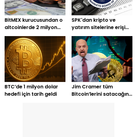
BitMEX kurucusundan o
SPK'dan kripto ve
altcoinlerde 2 milyon
yatırım sitelerine erişim
dolarlık alım
engeli
BTC’de 1 milyon dolar
Jim Cramer tüm
hedefi için tarih geldi
Bitcoin’lerini satacağını
açıkladı