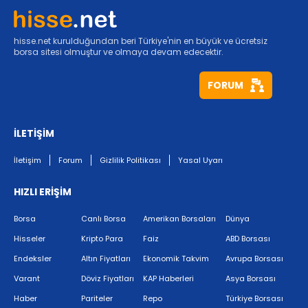
hisse.net kurulduğundan beri Türkiye'nin en büyük ve ücretsiz
borsa sitesi olmuştur ve olmaya devam edecektir.
FORUM
İLETİŞİM
İletişim
Forum
Gizlilik Politikası
Yasal Uyarı
HIZLI ERİŞİM
Borsa
Canlı Borsa
Amerikan Borsaları
Dünya
Hisseler
Kripto Para
Faiz
ABD Borsası
Endeksler
Altın Fiyatları
Ekonomik Takvim
Avrupa Borsası
Varant
Döviz Fiyatları
KAP Haberleri
Asya Borsası
Haber
Pariteler
Repo
Türkiye Borsası