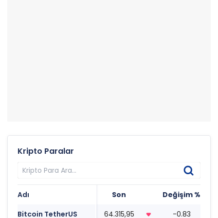
Kripto Paralar
Adı
Son
Değişim %
T
Bitcoin TetherUS
64.315,95
-0.83
1