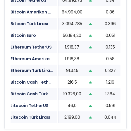
Bitcoin TetherUS
64.992,73
0.34
1
Bitcoin Amerikan Doları
64.994,00
0.86
1
Bitcoin Türk Lirası
3.094.785
0.396
1
Bitcoin Euro
56.184,20
0.051
1
Ethereum TetherUS
1.918,37
0.135
1
Ethereum Amerikan Doları
1.918,38
0.58
1
Ethereum Türk Lirası
91.345
0.327
1
Bitcoin Cash TetherUS
216,5
1.216
1
Bitcoin Cash Türk Lirası
10.326,00
1.384
1
Litecoin TetherUS
46,0
0.591
1
Litecoin Türk Lirası
2.189,00
0.644
1