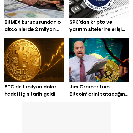
BitMEX kurucusundan o
SPK'dan kripto ve
altcoinlerde 2 milyon
yatırım sitelerine erişim
dolarlık alım
engeli
BTC’de 1 milyon dolar
Jim Cramer tüm
hedefi için tarih geldi
Bitcoin’lerini satacağını
açıkladı