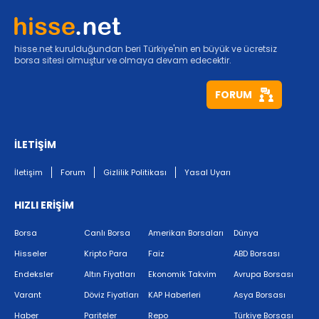
hisse.net kurulduğundan beri Türkiye'nin en büyük ve ücretsiz
borsa sitesi olmuştur ve olmaya devam edecektir.
FORUM
İLETİŞİM
İletişim
Forum
Gizlilik Politikası
Yasal Uyarı
HIZLI ERİŞİM
Borsa
Canlı Borsa
Amerikan Borsaları
Dünya
Hisseler
Kripto Para
Faiz
ABD Borsası
Endeksler
Altın Fiyatları
Ekonomik Takvim
Avrupa Borsası
Varant
Döviz Fiyatları
KAP Haberleri
Asya Borsası
Haber
Pariteler
Repo
Türkiye Borsası