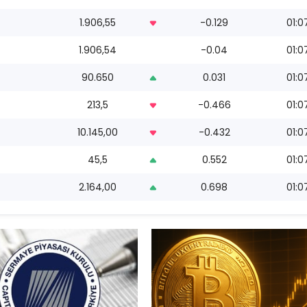
1.906,55
-0.129
01:0
1.906,54
-0.04
01:0
90.650
0.031
01:0
213,5
-0.466
01:0
10.145,00
-0.432
01:0
45,5
0.552
01:0
2.164,00
0.698
01:0