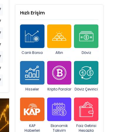
7
Hızlı Erişim
7
7
7
Canlı Borsa
Altın
Döviz
7
7
7
Hisseler
Kripto Paralar
Döviz Çevirici
KAP
Ekonomik
Faiz Getirisi
Haberleri
Takvim
Hesapla