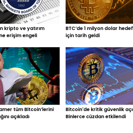
n kripto ve yatırım
BTC’de 1 milyon dolar hedef
ine erişim engeli
için tarih geldi
amer tüm Bitcoin’lerini
Bitcoin'de kritik güvenlik açı
ğını açıkladı
Binlerce cüzdan etkilendi