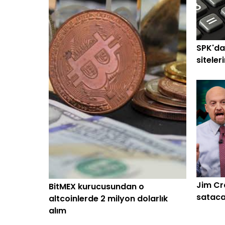
SPK'da
siteler
Jim Cr
BitMEX kurucusundan o
sataca
altcoinlerde 2 milyon dolarlık
alım