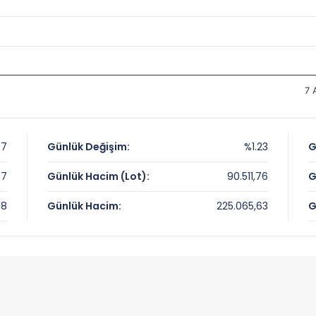
7 
47
Günlük Değişim:
%1.23
G
47
Günlük Hacim (Lot):
90.511,76
G
48
Günlük Hacim:
225.065,63
G