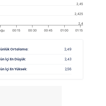
2,45
2,425
2,4
Ağu
00:15
00:30
00:45
01:00
01:15
ünlük Ortalama:
2,49
ün İçi En Düşük:
2,43
ün İçi En Yüksek:
2,56