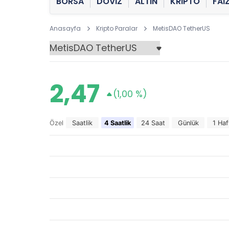
BORSA
DÖVİZ
ALTIN
KRİPTO
FAİ
Anasayfa
Kripto Paralar
MetisDAO TetherUS
2,47
(1,00 %)
Özel
Saatlik
4 Saatlik
24 Saat
Günlük
1 Haf