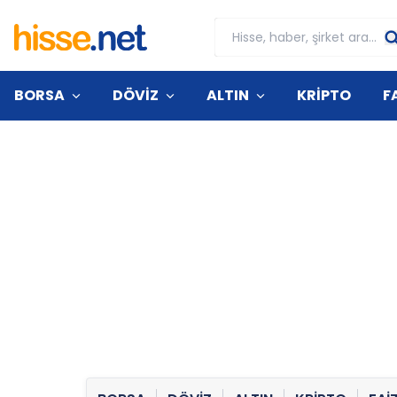
BORSA
DÖVİZ
ALTIN
KRİPTO
F