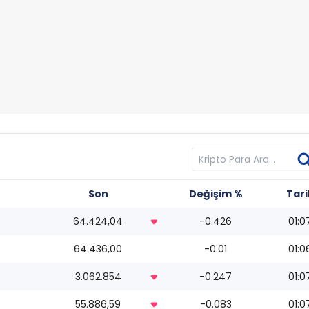
Son
Değişim %
Tari
64.424,04
-0.426
01:0
64.436,00
-0.01
01:0
3.062.854
-0.247
01:0
55.886,59
-0.083
01:0