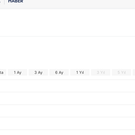
Z
HABER
ta
1 Ay
3 Ay
6 Ay
1 Yıl
3 Yıl
5 Yıl