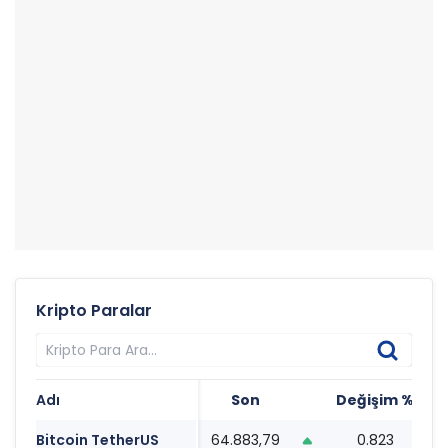
Kripto Paralar
Adı
Son
Değişim %
T
Bitcoin TetherUS
64.883,79
0.823
0