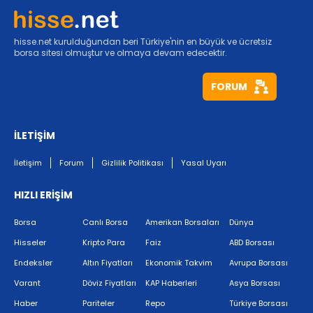
hisse.net kurulduğundan beri Türkiye'nin en büyük ve ücretsiz
borsa sitesi olmuştur ve olmaya devam edecektir.
FORUM
İLETİŞİM
İletişim
Forum
Gizlilik Politikası
Yasal Uyarı
HIZLI ERİŞİM
Borsa
Canlı Borsa
Amerikan Borsaları
Dünya
Hisseler
Kripto Para
Faiz
ABD Borsası
Endeksler
Altın Fiyatları
Ekonomik Takvim
Avrupa Borsası
Varant
Döviz Fiyatları
KAP Haberleri
Asya Borsası
Haber
Pariteler
Repo
Türkiye Borsası