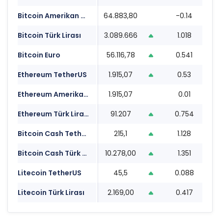
Bitcoin Amerikan Doları
64.883,80
-0.14
0
Bitcoin Türk Lirası
3.089.666
1.018
0
Bitcoin Euro
56.116,78
0.541
0
Ethereum TetherUS
1.915,07
0.53
0
Ethereum Amerikan Doları
1.915,07
0.01
0
Ethereum Türk Lirası
91.207
0.754
0
Bitcoin Cash TetherUS
215,1
1.128
0
Bitcoin Cash Türk Lirası
10.278,00
1.351
0
Litecoin TetherUS
45,5
0.088
0
Litecoin Türk Lirası
2.169,00
0.417
0