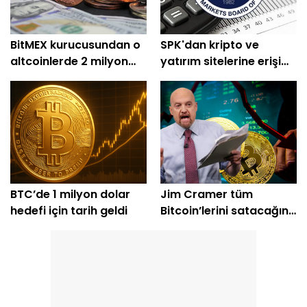
BitMEX kurucusundan o
SPK'dan kripto ve
altcoinlerde 2 milyon
yatırım sitelerine erişim
dolarlık alım
engeli
BTC’de 1 milyon dolar
Jim Cramer tüm
hedefi için tarih geldi
Bitcoin’lerini satacağını
açıkladı