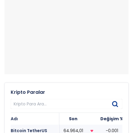
Kripto Paralar
Adı
Son
Değişim %
T
Bitcoin TetherUS
64.964,01
-0.001
1