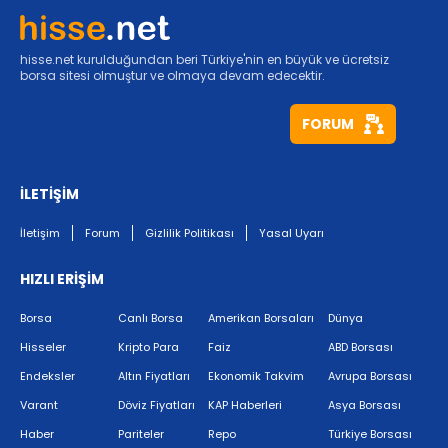
hisse.net kurulduğundan beri Türkiye'nin en büyük ve ücretsiz
borsa sitesi olmuştur ve olmaya devam edecektir.
FORUM
İLETİŞİM
İletişim
Forum
Gizlilik Politikası
Yasal Uyarı
HIZLI ERİŞİM
Borsa
Canlı Borsa
Amerikan Borsaları
Dünya
Hisseler
Kripto Para
Faiz
ABD Borsası
Endeksler
Altın Fiyatları
Ekonomik Takvim
Avrupa Borsası
Varant
Döviz Fiyatları
KAP Haberleri
Asya Borsası
Haber
Pariteler
Repo
Türkiye Borsası