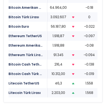
Bitcoin Amerikan Doları
64.964,00
-0.18
1
Bitcoin Türk Lirası
3.092.607
0
1
Bitcoin Euro
56.187,80
-0.022
1
Ethereum TetherUS
1.918,87
-0.097
1
Ethereum Amerikan Doları
1.918,88
-0.08
1
Ethereum Türk Lirası
91.345
-0.094
1
Bitcoin Cash TetherUS
216,4
-0.138
1
Bitcoin Cash Türk Lirası
10.312,00
-0.019
1
Litecoin TetherUS
46,3
1.558
1
Litecoin Türk Lirası
2.203,00
1.568
1