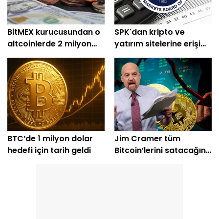
BitMEX kurucusundan o
SPK'dan kripto ve
altcoinlerde 2 milyon
yatırım sitelerine erişim
dolarlık alım
engeli
BTC’de 1 milyon dolar
Jim Cramer tüm
hedefi için tarih geldi
Bitcoin’lerini satacağını
açıkladı