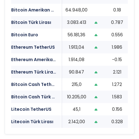
Bitcoin Amerikan Doları
64.948,00
0.18
0
Bitcoin Türk Lirası
3.083.413
0.787
0
Bitcoin Euro
56.181,36
0.556
0
Ethereum TetherUS
1.913,04
1.986
0
Ethereum Amerikan Doları
1.914,08
-0.15
0
Ethereum Türk Lirası
90.847
2.121
0
Bitcoin Cash TetherUS
215,0
1.272
0
Bitcoin Cash Türk Lirası
10.205,00
1.583
0
Litecoin TetherUS
45,1
0.156
0
Litecoin Türk Lirası
2.142,00
0.328
0