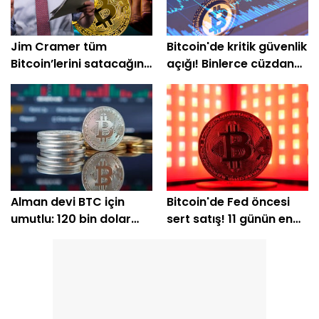
Jim Cramer tüm
Bitcoin'de kritik güvenlik
Bitcoin’lerini satacağını
açığı! Binlerce cüzdan
açıkladı
etkilendi
Alman devi BTC için
Bitcoin'de Fed öncesi
umutlu: 120 bin dolar
sert satış! 11 günün en
için tarih verdi
düşük seviyesi