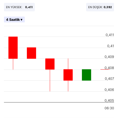
EN YÜKSEK:
0,411
EN DÜŞÜK:
0,392
4 Saatlik ▾
0,411
0,41
0,409
0,408
0,407
0,406
0,405
06:30