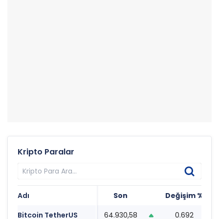
Kripto Paralar
Adı
Son
Değişim %
T
Bitcoin TetherUS
64.930,58
0.692
0