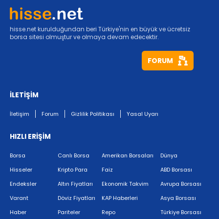
hisse.net kurulduğundan beri Türkiye'nin en büyük ve ücretsiz
borsa sitesi olmuştur ve olmaya devam edecektir.
FORUM
İLETİŞİM
İletişim
Forum
Gizlilik Politikası
Yasal Uyarı
HIZLI ERİŞİM
Borsa
Canlı Borsa
Amerikan Borsaları
Dünya
Hisseler
Kripto Para
Faiz
ABD Borsası
Endeksler
Altın Fiyatları
Ekonomik Takvim
Avrupa Borsası
Varant
Döviz Fiyatları
KAP Haberleri
Asya Borsası
Haber
Pariteler
Repo
Türkiye Borsası