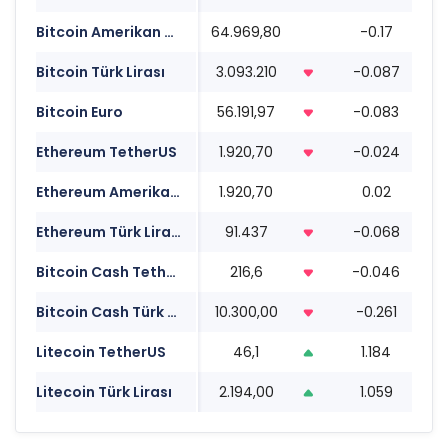
Bitcoin Amerikan Doları
64.969,80
-0.17
1
Bitcoin Türk Lirası
3.093.210
-0.087
1
Bitcoin Euro
56.191,97
-0.083
1
Ethereum TetherUS
1.920,70
-0.024
1
Ethereum Amerikan Doları
1.920,70
0.02
1
Ethereum Türk Lirası
91.437
-0.068
1
Bitcoin Cash TetherUS
216,6
-0.046
1
Bitcoin Cash Türk Lirası
10.300,00
-0.261
1
Litecoin TetherUS
46,1
1.184
1
Litecoin Türk Lirası
2.194,00
1.059
1