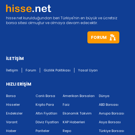
hisse.net kurulduğundan beri Türkiye'nin en büyük ve ücretsiz
borsa sitesi olmuştur ve olmaya devam edecektir.
FORUM
İLETİŞİM
İletişim
Forum
Gizlilik Politikası
Yasal Uyarı
HIZLI ERİŞİM
Borsa
Canlı Borsa
Amerikan Borsaları
Dünya
Hisseler
Kripto Para
Faiz
ABD Borsası
Endeksler
Altın Fiyatları
Ekonomik Takvim
Avrupa Borsası
Varant
Döviz Fiyatları
KAP Haberleri
Asya Borsası
Haber
Pariteler
Repo
Türkiye Borsası