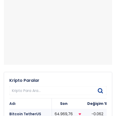
Kripto Paralar
Adı
Son
Değişim %
T
Bitcoin TetherUS
64.969,76
-0.062
1