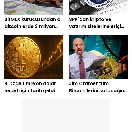
BitMEX kurucusundan o
SPK'dan kripto ve
altcoinlerde 2 milyon
yatırım sitelerine erişim
dolarlık alım
engeli
BTC’de 1 milyon dolar
Jim Cramer tüm
hedefi için tarih geldi
Bitcoin’lerini satacağını
açıkladı