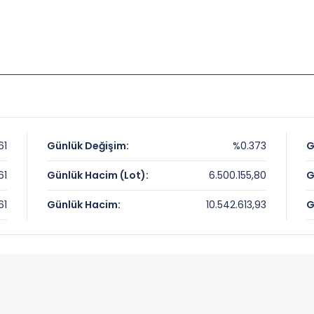
,61
Günlük Değişim:
%0.373
G
,61
Günlük Hacim (Lot):
6.500.155,80
G
,61
Günlük Hacim:
10.542.613,93
G