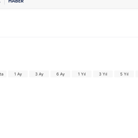
Z
HABER
ta
1 Ay
3 Ay
6 Ay
1 Yıl
3 Yıl
5 Yıl