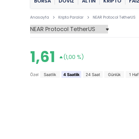
BORSA
DÖVİZ
ALTIN
KRİPTO
FAİ
Anasayfa
Kripto Paralar
NEAR Protocol TetherUS
1,61
(1,00 %)
Özel
Saatlik
4 Saatlik
24 Saat
Günlük
1 Haf