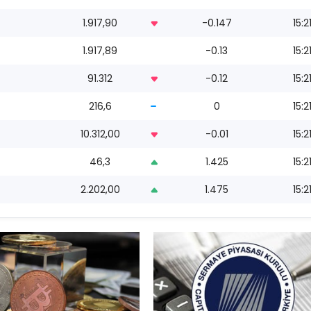
1.917,90
-0.147
15:2
1.917,89
-0.13
15:2
91.312
-0.12
15:2
216,6
0
15:2
10.312,00
-0.01
15:2
46,3
1.425
15:2
2.202,00
1.475
15:2