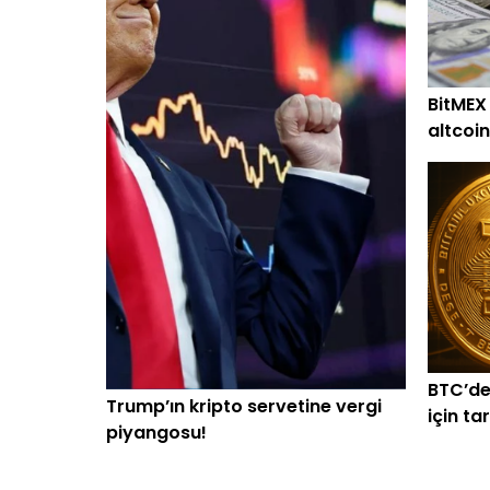
BitMEX
altcoin
alım
BTC’de
Trump’ın kripto servetine vergi
için ta
piyangosu!