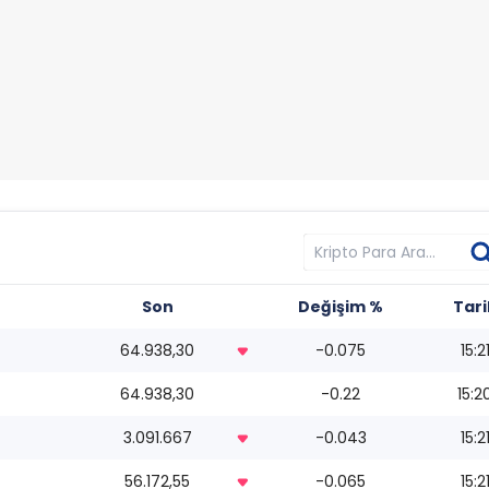
Son
Değişim %
Tari
64.938,30
-0.075
15:2
64.938,30
-0.22
15:2
3.091.667
-0.043
15:2
56.172,55
-0.065
15:2