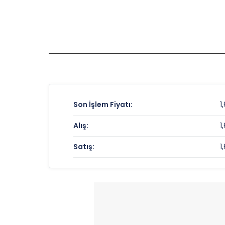
Son İşlem Fiyatı:
1
Alış:
1
Satış:
1