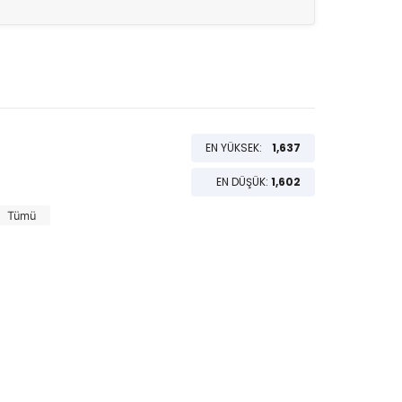
EN YÜKSEK:
1,637
EN DÜŞÜK:
1,602
Tümü