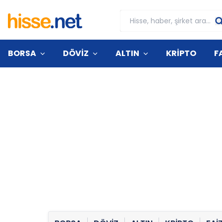
BORSA
DÖVİZ
ALTIN
KRİPTO
F