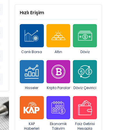
1
Hızlı Erişim
1
1
1
Canlı Borsa
Altın
Döviz
1
1
1
Hisseler
Kripto Paralar
Döviz Çevirici
KAP
Ekonomik
Faiz Getirisi
Haberleri
Takvim
Hesapla