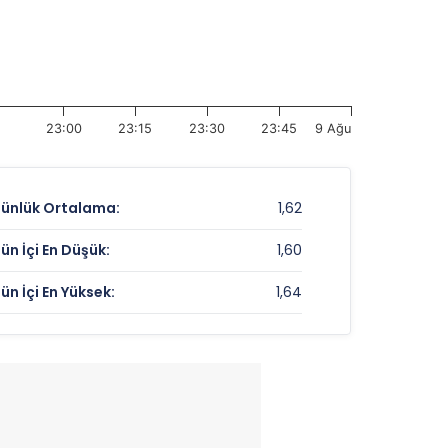
23:00
23:15
23:30
23:45
9 Ağu
ünlük Ortalama:
1,62
ün İçi En Düşük:
1,60
ün İçi En Yüksek:
1,64