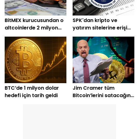
BitMEX kurucusundan o
SPK'dan kripto ve
altcoinlerde 2 milyon
yatırım sitelerine erişim
dolarlık alım
engeli
BTC’de 1 milyon dolar
Jim Cramer tüm
hedefi için tarih geldi
Bitcoin’lerini satacağını
açıkladı