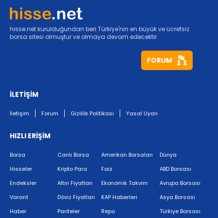
hisse.net kurulduğundan beri Türkiye'nin en büyük ve ücretsiz
borsa sitesi olmuştur ve olmaya devam edecektir.
FORUM
İLETİŞİM
İletişim
Forum
Gizlilik Politikası
Yasal Uyarı
HIZLI ERİŞİM
Borsa
Canlı Borsa
Amerikan Borsaları
Dünya
Hisseler
Kripto Para
Faiz
ABD Borsası
Endeksler
Altın Fiyatları
Ekonomik Takvim
Avrupa Borsası
Varant
Döviz Fiyatları
KAP Haberleri
Asya Borsası
Haber
Pariteler
Repo
Türkiye Borsası