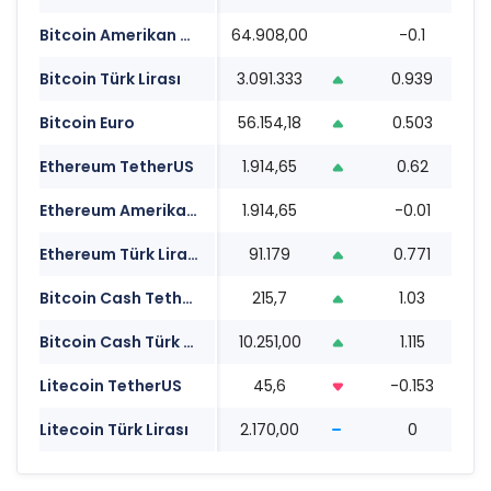
Bitcoin Amerikan Doları
64.908,00
-0.1
0
Bitcoin Türk Lirası
3.091.333
0.939
0
Bitcoin Euro
56.154,18
0.503
0
Ethereum TetherUS
1.914,65
0.62
0
Ethereum Amerikan Doları
1.914,65
-0.01
0
Ethereum Türk Lirası
91.179
0.771
0
Bitcoin Cash TetherUS
215,7
1.03
0
Bitcoin Cash Türk Lirası
10.251,00
1.115
0
Litecoin TetherUS
45,6
-0.153
0
Litecoin Türk Lirası
2.170,00
0
0