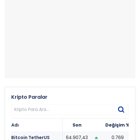
Kripto Paralar
Adı
Son
Değişim %
T
Bitcoin TetherUS
64.907,43
0.769
0