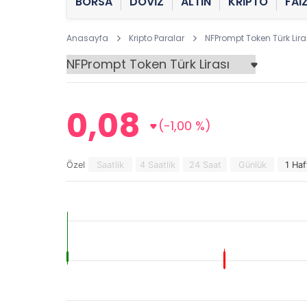
BORSA
DÖVİZ
ALTIN
KRİPTO
FAİ
Anasayfa
Kripto Paralar
NFPrompt Token Türk Lira
0,08
(-1,00 %)
Özel
Saatlik
4 Saatlik
24 Saat
Günlük
1 Haf