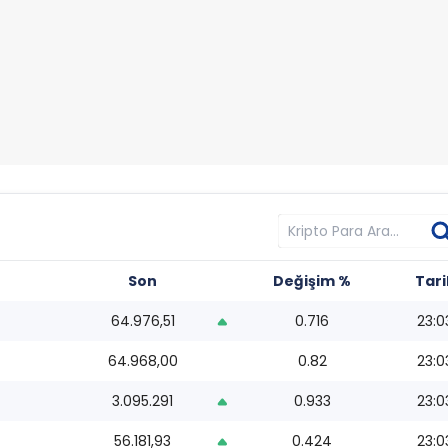
Son
Değişim %
Tari
64.976,51
0.716
23:0
64.968,00
0.82
23:0
3.095.291
0.933
23:0
56.181,93
0.424
23:0