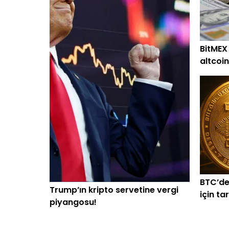
BitMEX
altcoin
alım
BTC’de
Trump’ın kripto servetine vergi
için ta
piyangosu!