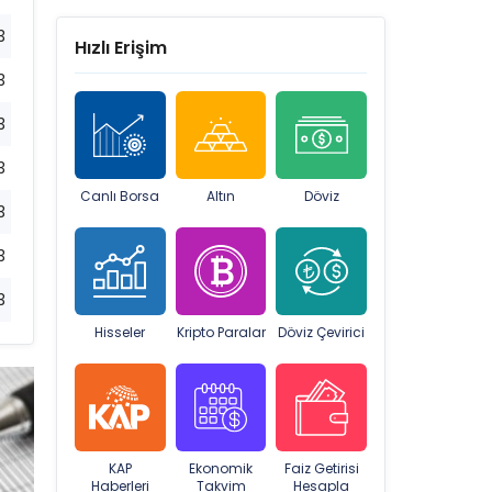
3
Hızlı Erişim
3
3
3
Canlı Borsa
Altın
Döviz
3
3
3
Hisseler
Kripto Paralar
Döviz Çevirici
KAP
Ekonomik
Faiz Getirisi
Haberleri
Takvim
Hesapla