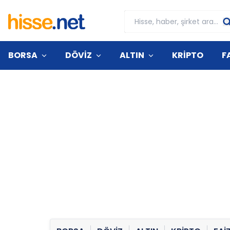
BORSA
DÖVİZ
ALTIN
KRİPTO
F