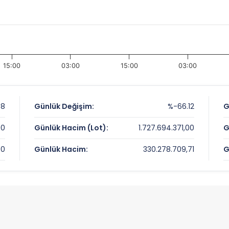
15:00
03:00
15:00
03:00
08
Günlük Değişim:
%-66.12
G
00
Günlük Hacim (Lot):
1.727.694.371,00
G
00
Günlük Hacim:
330.278.709,71
G