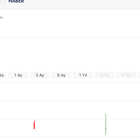
Z
HABER
sı
ta
1 Ay
3 Ay
6 Ay
1 Yıl
3 Yıl
5 Yıl