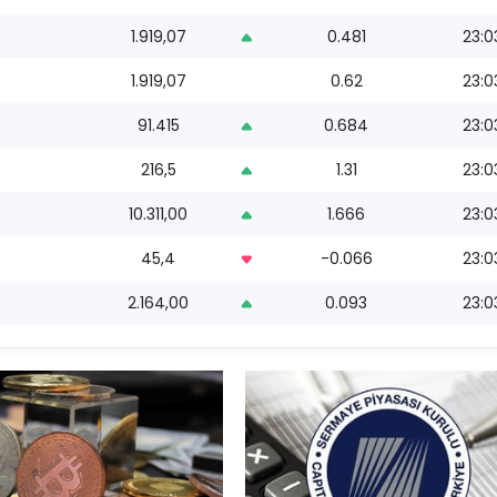
1.919,07
0.481
23:0
1.919,07
0.62
23:0
91.415
0.684
23:0
216,5
1.31
23:0
10.311,00
1.666
23:0
45,4
-0.066
23:0
2.164,00
0.093
23:0