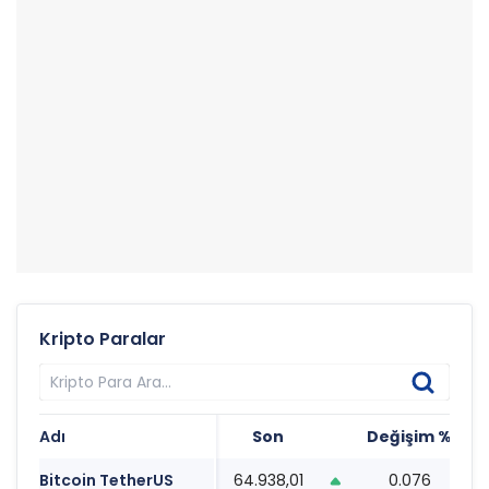
Kripto Paralar
Adı
Son
Değişim %
T
Bitcoin TetherUS
64.938,01
0.076
0