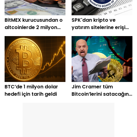
BitMEX kurucusundan o
SPK'dan kripto ve
altcoinlerde 2 milyon
yatırım sitelerine erişim
dolarlık alım
engeli
BTC’de 1 milyon dolar
Jim Cramer tüm
hedefi için tarih geldi
Bitcoin’lerini satacağını
açıkladı