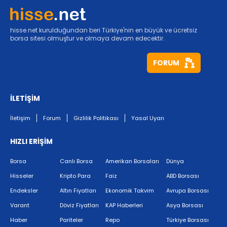
hisse.net kurulduğundan beri Türkiye'nin en büyük ve ücretsiz
borsa sitesi olmuştur ve olmaya devam edecektir.
FORUM
İLETİŞİM
İletişim
Forum
Gizlilik Politikası
Yasal Uyarı
HIZLI ERİŞİM
Borsa
Canlı Borsa
Amerikan Borsaları
Dünya
Hisseler
Kripto Para
Faiz
ABD Borsası
Endeksler
Altın Fiyatları
Ekonomik Takvim
Avrupa Borsası
Varant
Döviz Fiyatları
KAP Haberleri
Asya Borsası
Haber
Pariteler
Repo
Türkiye Borsası