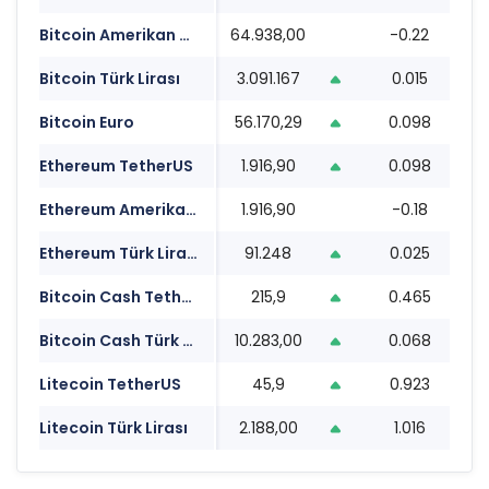
Bitcoin Amerikan Doları
64.938,00
-0.22
0
Bitcoin Türk Lirası
3.091.167
0.015
0
Bitcoin Euro
56.170,29
0.098
0
Ethereum TetherUS
1.916,90
0.098
0
Ethereum Amerikan Doları
1.916,90
-0.18
0
Ethereum Türk Lirası
91.248
0.025
0
Bitcoin Cash TetherUS
215,9
0.465
0
Bitcoin Cash Türk Lirası
10.283,00
0.068
0
Litecoin TetherUS
45,9
0.923
0
Litecoin Türk Lirası
2.188,00
1.016
0