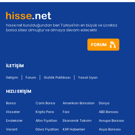
hisse.net kurulduğundan beri Türkiye'nin en büyük ve ücretsiz
borsa sitesi olmuştur ve olmaya devam edecektir.
FORUM
İLETİŞİM
İletişim
Forum
Gizlilik Politikası
Yasal Uyarı
HIZLI ERİŞİM
Borsa
Canlı Borsa
Amerikan Borsaları
Dünya
Hisseler
Kripto Para
Faiz
ABD Borsası
Endeksler
Altın Fiyatları
Ekonomik Takvim
Avrupa Borsası
Varant
Döviz Fiyatları
KAP Haberleri
Asya Borsası