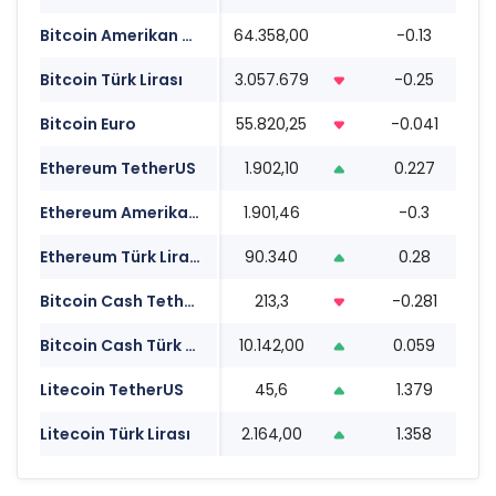
Bitcoin Amerikan Doları
64.358,00
-0.13
0
Bitcoin Türk Lirası
3.057.679
-0.25
0
Bitcoin Euro
55.820,25
-0.041
0
Ethereum TetherUS
1.902,10
0.227
0
Ethereum Amerikan Doları
1.901,46
-0.3
0
Ethereum Türk Lirası
90.340
0.28
0
Bitcoin Cash TetherUS
213,3
-0.281
0
Bitcoin Cash Türk Lirası
10.142,00
0.059
0
Litecoin TetherUS
45,6
1.379
0
Litecoin Türk Lirası
2.164,00
1.358
0