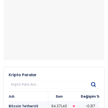
Kripto Paralar
Adı
Son
Değişim %
T
Bitcoin TetherUS
64.371,40
-0.317
0