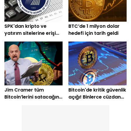
SPK'dan kripto ve
BTC’de 1 milyon dolar
yatırım sitelerine erişim
hedefi için tarih geldi
engeli
Jim Cramer tüm
Bitcoin'de kritik güvenlik
Bitcoin’lerini satacağını
açığı! Binlerce cüzdan
açıkladı
etkilendi