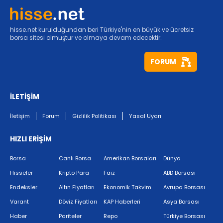
hisse.net kurulduğundan beri Türkiye'nin en büyük ve ücretsiz
borsa sitesi olmuştur ve olmaya devam edecektir.
FORUM
İLETİŞİM
İletişim
Forum
Gizlilik Politikası
Yasal Uyarı
HIZLI ERİŞİM
Borsa
Canlı Borsa
Amerikan Borsaları
Dünya
Hisseler
Kripto Para
Faiz
ABD Borsası
Endeksler
Altın Fiyatları
Ekonomik Takvim
Avrupa Borsası
Varant
Döviz Fiyatları
KAP Haberleri
Asya Borsası
Haber
Pariteler
Repo
Türkiye Borsası