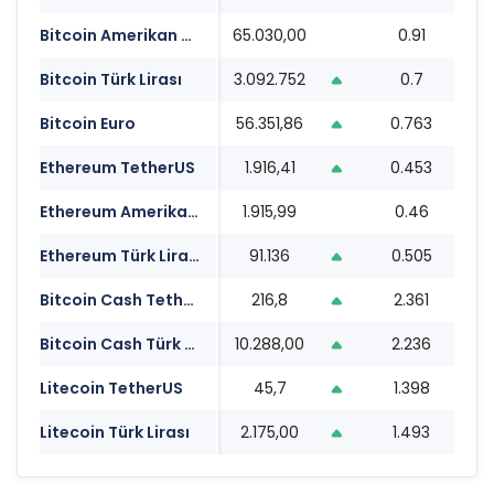
Bitcoin Amerikan Doları
65.030,00
0.91
1
Bitcoin Türk Lirası
3.092.752
0.7
1
Bitcoin Euro
56.351,86
0.763
1
Ethereum TetherUS
1.916,41
0.453
1
Ethereum Amerikan Doları
1.915,99
0.46
1
Ethereum Türk Lirası
91.136
0.505
1
Bitcoin Cash TetherUS
216,8
2.361
1
Bitcoin Cash Türk Lirası
10.288,00
2.236
1
Litecoin TetherUS
45,7
1.398
1
Litecoin Türk Lirası
2.175,00
1.493
1