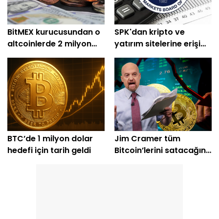
BitMEX kurucusundan o
SPK'dan kripto ve
altcoinlerde 2 milyon
yatırım sitelerine erişim
dolarlık alım
engeli
BTC’de 1 milyon dolar
Jim Cramer tüm
hedefi için tarih geldi
Bitcoin’lerini satacağını
açıkladı