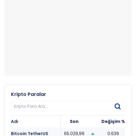
Kripto Paralar
Adı
Son
Değişim %
T
Bitcoin TetherUS
65.029,99
0.639
1