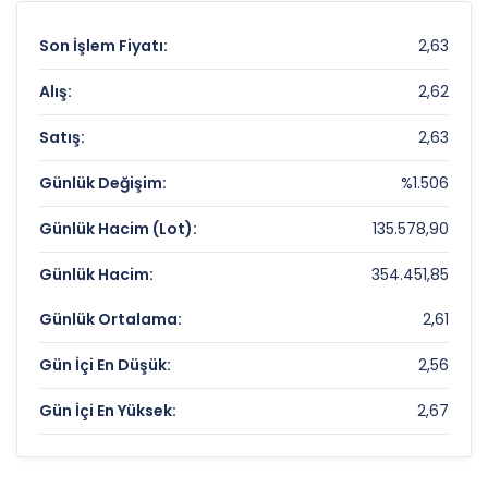
Son İşlem Fiyatı:
2,63
Alış:
2,62
Satış:
2,63
Günlük Değişim:
%1.506
Günlük Hacim (Lot):
135.578,90
Günlük Hacim:
354.451,85
Günlük Ortalama:
2,61
Gün İçi En Düşük:
2,56
Gün İçi En Yüksek:
2,67