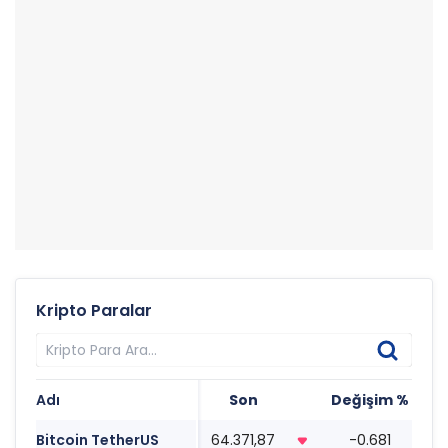
Kripto Paralar
Adı
Son
Değişim %
Ta
Bitcoin TetherUS
64.371,87
-0.681
10