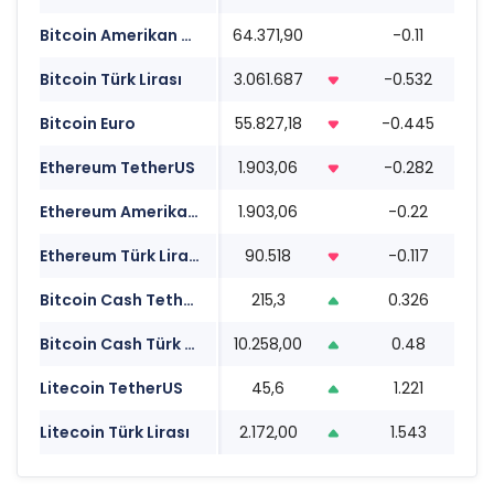
Bitcoin Amerikan Doları
64.371,90
-0.11
10
Bitcoin Türk Lirası
3.061.687
-0.532
10
Bitcoin Euro
55.827,18
-0.445
10
Ethereum TetherUS
1.903,06
-0.282
10
Ethereum Amerikan Doları
1.903,06
-0.22
10
Ethereum Türk Lirası
90.518
-0.117
10
Bitcoin Cash TetherUS
215,3
0.326
10
Bitcoin Cash Türk Lirası
10.258,00
0.48
10
Litecoin TetherUS
45,6
1.221
10
Litecoin Türk Lirası
2.172,00
1.543
10