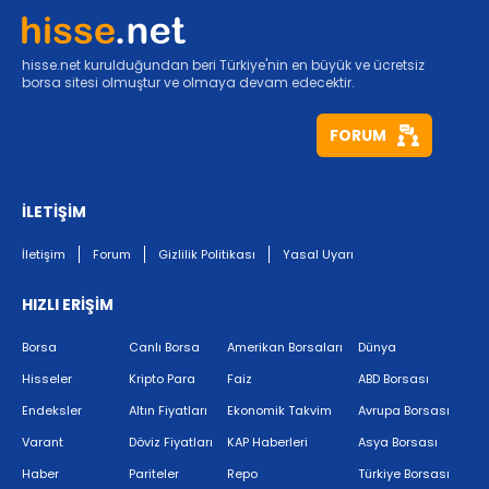
hisse.net kurulduğundan beri Türkiye'nin en büyük ve ücretsiz
borsa sitesi olmuştur ve olmaya devam edecektir.
FORUM
İLETİŞİM
İletişim
Forum
Gizlilik Politikası
Yasal Uyarı
HIZLI ERİŞİM
Borsa
Canlı Borsa
Amerikan Borsaları
Dünya
Hisseler
Kripto Para
Faiz
ABD Borsası
Endeksler
Altın Fiyatları
Ekonomik Takvim
Avrupa Borsası
Varant
Döviz Fiyatları
KAP Haberleri
Asya Borsası
Haber
Pariteler
Repo
Türkiye Borsası