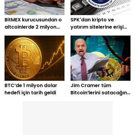
BitMEX kurucusundan o
SPK'dan kripto ve
altcoinlerde 2 milyon
yatırım sitelerine erişim
dolarlık alım
engeli
BTC’de 1 milyon dolar
Jim Cramer tüm
hedefi için tarih geldi
Bitcoin’lerini satacağını
açıkladı