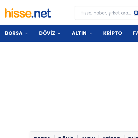
BORSA
DÖVİZ
ALTIN
KRİPTO
F