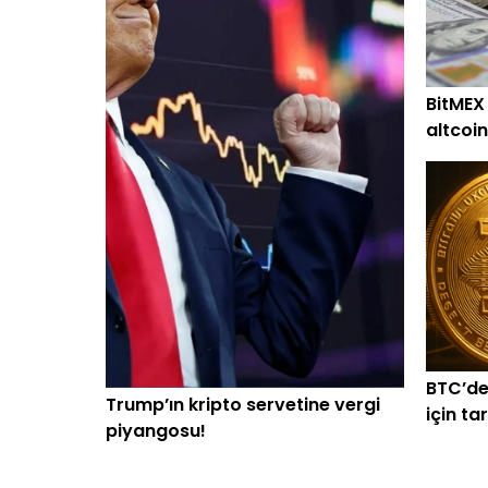
BitMEX
altcoin
alım
BTC’de
Trump’ın kripto servetine vergi
için ta
piyangosu!