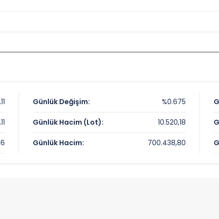
11
Günlük Değişim:
%0.675
G
11
Günlük Hacim (Lot):
10.520,18
G
16
Günlük Hacim:
700.438,80
G