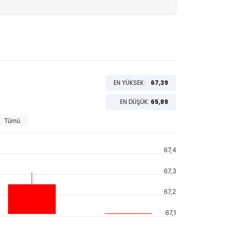
EN YÜKSEK:
67,39
EN DÜŞÜK:
65,89
Tümü
67,4
67,3
67,2
67,1