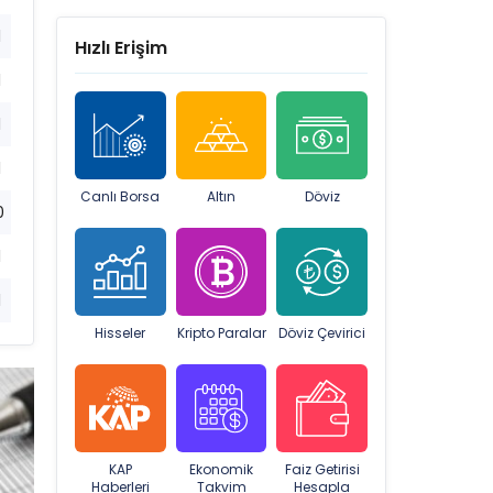
1
Hızlı Erişim
1
1
1
Canlı Borsa
Altın
Döviz
0
1
1
Hisseler
Kripto Paralar
Döviz Çevirici
KAP
Ekonomik
Faiz Getirisi
Haberleri
Takvim
Hesapla