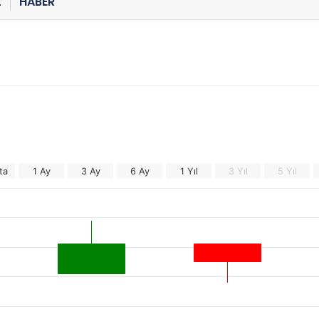
Z
HABER
ı
ta
1 Ay
3 Ay
6 Ay
1 Yıl
3 Yıl
5 Yıl