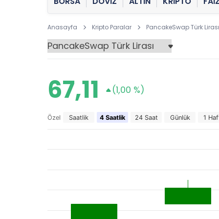
BORSA
DÖVİZ
ALTIN
KRİPTO
FAİ
Anasayfa
Kripto Paralar
PancakeSwap Türk Liras
67,11
(1,00 %)
Özel
Saatlik
4 Saatlik
24 Saat
Günlük
1 Haf