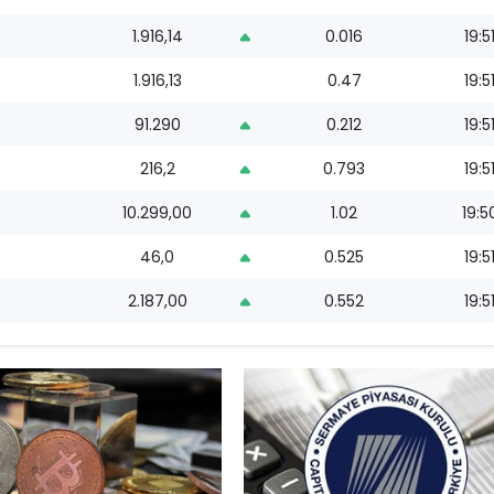
1.916,14
0.016
19:5
1.916,13
0.47
19:5
91.290
0.212
19:5
216,2
0.793
19:5
10.299,00
1.02
19:5
46,0
0.525
19:5
2.187,00
0.552
19:5