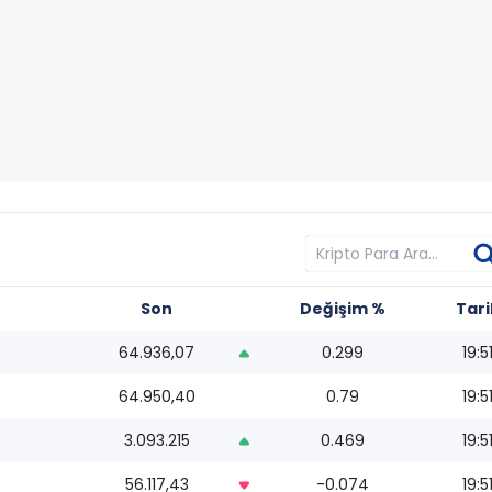
Son
Değişim %
Tari
64.936,07
0.299
19:5
64.950,40
0.79
19:5
3.093.215
0.469
19:5
56.117,43
-0.074
19:5