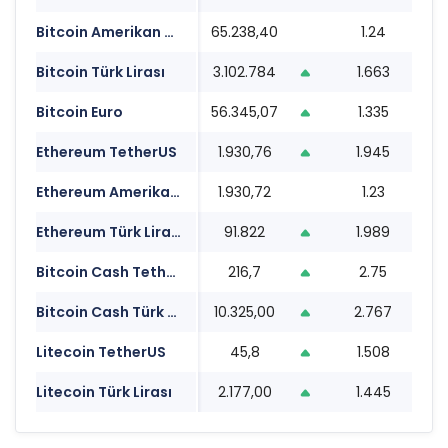
Bitcoin Amerikan Doları
65.238,40
1.24
1
Bitcoin Türk Lirası
3.102.784
1.663
1
Bitcoin Euro
56.345,07
1.335
1
Ethereum TetherUS
1.930,76
1.945
1
Ethereum Amerikan Doları
1.930,72
1.23
1
Ethereum Türk Lirası
91.822
1.989
1
Bitcoin Cash TetherUS
216,7
2.75
1
Bitcoin Cash Türk Lirası
10.325,00
2.767
1
Litecoin TetherUS
45,8
1.508
1
Litecoin Türk Lirası
2.177,00
1.445
1