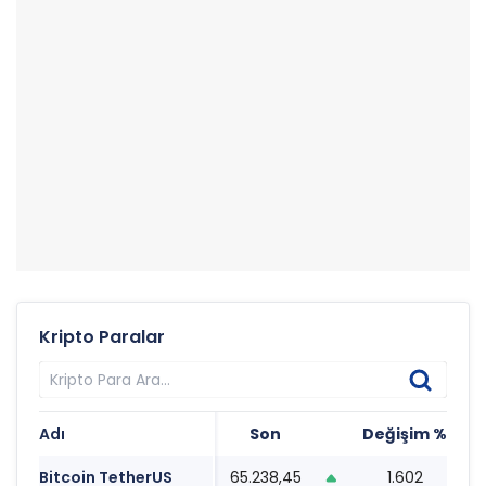
Kripto Paralar
Adı
Son
Değişim %
T
Bitcoin TetherUS
65.238,45
1.602
1