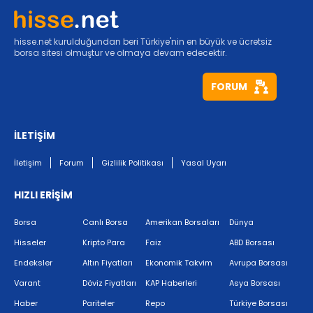
hisse.net kurulduğundan beri Türkiye'nin en büyük ve ücretsiz
borsa sitesi olmuştur ve olmaya devam edecektir.
FORUM
İLETİŞİM
İletişim
Forum
Gizlilik Politikası
Yasal Uyarı
HIZLI ERİŞİM
Borsa
Canlı Borsa
Amerikan Borsaları
Dünya
Hisseler
Kripto Para
Faiz
ABD Borsası
Endeksler
Altın Fiyatları
Ekonomik Takvim
Avrupa Borsası
Varant
Döviz Fiyatları
KAP Haberleri
Asya Borsası
Haber
Pariteler
Repo
Türkiye Borsası