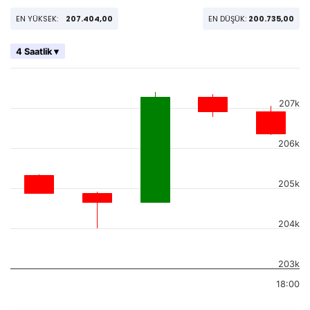
EN YÜKSEK:
207.404,00
EN DÜŞÜK:
200.735,00
4 Saatlik ▾
207k
206k
205k
204k
203k
18:00