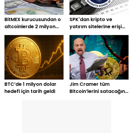
BitMEX kurucusundan o
SPK'dan kripto ve
altcoinlerde 2 milyon
yatırım sitelerine erişim
dolarlık alım
engeli
BTC’de 1 milyon dolar
Jim Cramer tüm
hedefi için tarih geldi
Bitcoin’lerini satacağını
açıkladı