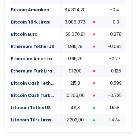
Bitcoin Amerikan Doları
64.824,20
-0.4
1
Bitcoin Türk Lirası
3.086.873
-0.3
1
Bitcoin Euro
56.070,81
-0.278
1
Ethereum TetherUS
1.915,29
-0.082
1
Ethereum Amerikan Doları
1.915,29
-0.27
1
Ethereum Türk Lirası
91.200
-0.126
1
Bitcoin Cash TetherUS
215,8
-0.599
1
Bitcoin Cash Türk Lirası
10.266,00
-0.725
1
Litecoin TetherUS
46,3
1.558
1
Litecoin Türk Lirası
2.203,00
1.474
1