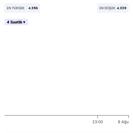
EN YÜKSEK:
4.356
EN DÜŞÜK:
4.339
4 Saatlik ▾
23:00
9 Ağu