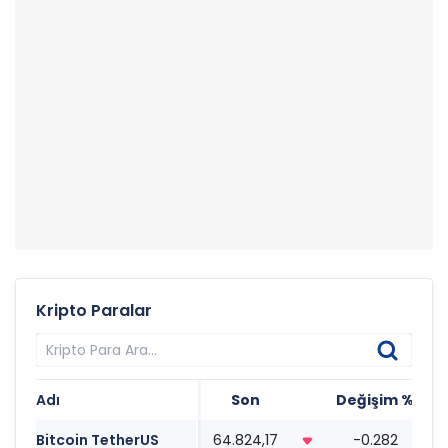
Kripto Paralar
Adı
Son
Değişim %
T
Bitcoin TetherUS
64.824,17
-0.282
1