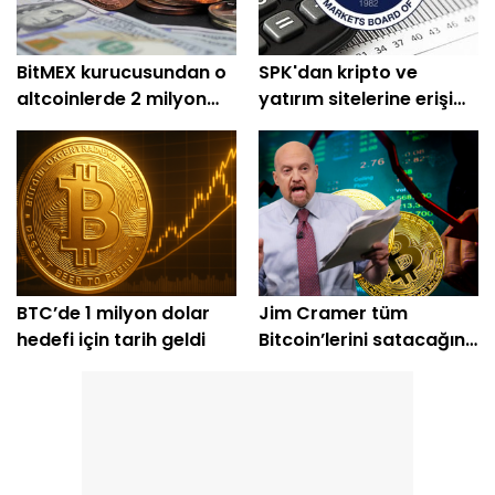
BitMEX kurucusundan o
SPK'dan kripto ve
altcoinlerde 2 milyon
yatırım sitelerine erişim
dolarlık alım
engeli
BTC’de 1 milyon dolar
Jim Cramer tüm
hedefi için tarih geldi
Bitcoin’lerini satacağını
açıkladı