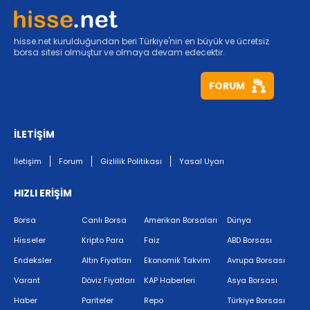
hisse.net kurulduğundan beri Türkiye'nin en büyük ve ücretsiz
borsa sitesi olmuştur ve olmaya devam edecektir.
FORUM
İLETİŞİM
İletişim
Forum
Gizlilik Politikası
Yasal Uyarı
HIZLI ERİŞİM
Borsa
Canlı Borsa
Amerikan Borsaları
Dünya
Hisseler
Kripto Para
Faiz
ABD Borsası
Endeksler
Altın Fiyatları
Ekonomik Takvim
Avrupa Borsası
Varant
Döviz Fiyatları
KAP Haberleri
Asya Borsası
Haber
Pariteler
Repo
Türkiye Borsası