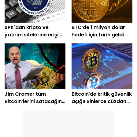
SPK'dan kripto ve
BTC’de 1 milyon dolar
yatırım sitelerine erişim
hedefi için tarih geldi
engeli
Jim Cramer tüm
Bitcoin'de kritik güvenlik
Bitcoin’lerini satacağını
açığı! Binlerce cüzdan
açıkladı
etkilendi