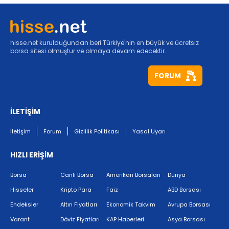
hisse.net kurulduğundan beri Türkiye'nin en büyük ve ücretsiz
borsa sitesi olmuştur ve olmaya devam edecektir.
FORUM
İLETİŞİM
İletişim
Forum
Gizlilik Politikası
Yasal Uyarı
HIZLI ERİŞİM
Borsa
Canlı Borsa
Amerikan Borsaları
Dünya
Hisseler
Kripto Para
Faiz
ABD Borsası
Endeksler
Altın Fiyatları
Ekonomik Takvim
Avrupa Borsası
Varant
Döviz Fiyatları
KAP Haberleri
Asya Borsası