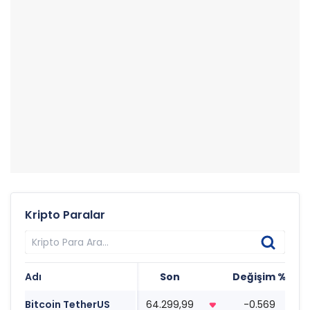
Kripto Paralar
Adı
Son
Değişim %
T
Bitcoin TetherUS
64.299,99
-0.569
0