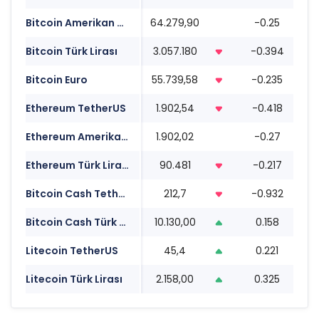
Bitcoin Amerikan Doları
64.279,90
-0.25
0
Bitcoin Türk Lirası
3.057.180
-0.394
0
Bitcoin Euro
55.739,58
-0.235
0
Ethereum TetherUS
1.902,54
-0.418
0
Ethereum Amerikan Doları
1.902,02
-0.27
0
Ethereum Türk Lirası
90.481
-0.217
0
Bitcoin Cash TetherUS
212,7
-0.932
0
Bitcoin Cash Türk Lirası
10.130,00
0.158
0
Litecoin TetherUS
45,4
0.221
0
Litecoin Türk Lirası
2.158,00
0.325
0