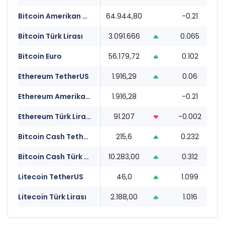
Bitcoin Amerikan Doları
64.944,80
-0.21
0
Bitcoin Türk Lirası
3.091.666
0.065
0
Bitcoin Euro
56.179,72
0.102
0
Ethereum TetherUS
1.916,29
0.06
0
Ethereum Amerikan Doları
1.916,28
-0.21
0
Ethereum Türk Lirası
91.207
-0.002
0
Bitcoin Cash TetherUS
215,6
0.232
0
Bitcoin Cash Türk Lirası
10.283,00
0.312
0
Litecoin TetherUS
46,0
1.099
0
Litecoin Türk Lirası
2.188,00
1.016
0