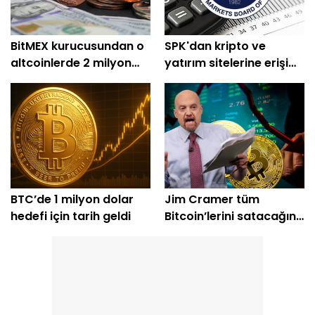
BitMEX kurucusundan o
SPK'dan kripto ve
altcoinlerde 2 milyon
yatırım sitelerine erişim
dolarlık alım
engeli
BTC’de 1 milyon dolar
Jim Cramer tüm
hedefi için tarih geldi
Bitcoin’lerini satacağını
açıkladı