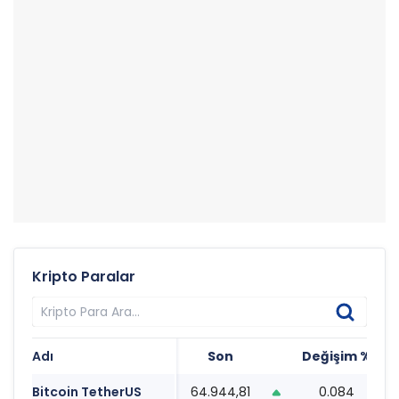
Kripto Paralar
Adı
Son
Değişim %
T
Bitcoin TetherUS
64.944,81
0.084
0