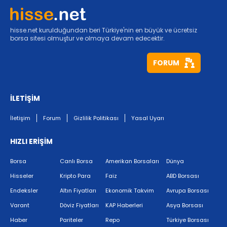
hisse.net kurulduğundan beri Türkiye'nin en büyük ve ücretsiz
borsa sitesi olmuştur ve olmaya devam edecektir.
FORUM
İLETİŞİM
İletişim
Forum
Gizlilik Politikası
Yasal Uyarı
HIZLI ERİŞİM
Borsa
Canlı Borsa
Amerikan Borsaları
Dünya
Hisseler
Kripto Para
Faiz
ABD Borsası
Endeksler
Altın Fiyatları
Ekonomik Takvim
Avrupa Borsası
Varant
Döviz Fiyatları
KAP Haberleri
Asya Borsası
Haber
Pariteler
Repo
Türkiye Borsası