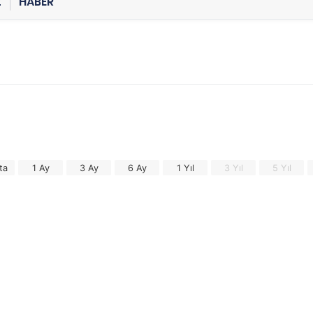
Z
HABER
ta
1 Ay
3 Ay
6 Ay
1 Yıl
3 Yıl
5 Yıl