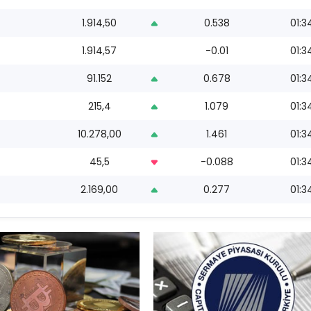
1.914,50
0.538
01:3
1.914,57
-0.01
01:3
91.152
0.678
01:3
215,4
1.079
01:3
10.278,00
1.461
01:3
45,5
-0.088
01:3
2.169,00
0.277
01:3