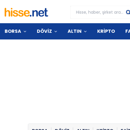
BORSA
DÖVİZ
ALTIN
KRİPTO
F