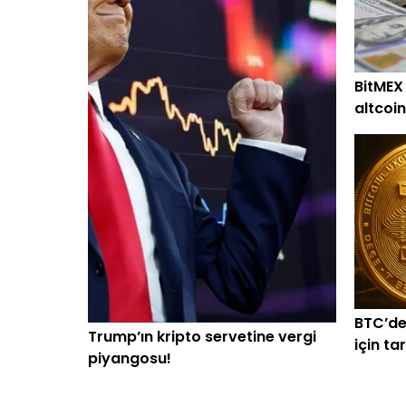
BitMEX
altcoin
alım
BTC’de
Trump’ın kripto servetine vergi
için ta
piyangosu!