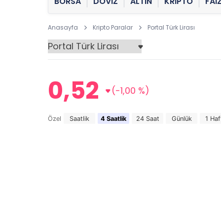
BORSA
DÖVİZ
ALTIN
KRİPTO
FAİ
Anasayfa
Kripto Paralar
Portal Türk Lirası
0,52
(-1,00 %)
Özel
Saatlik
4 Saatlik
24 Saat
Günlük
1 Haf