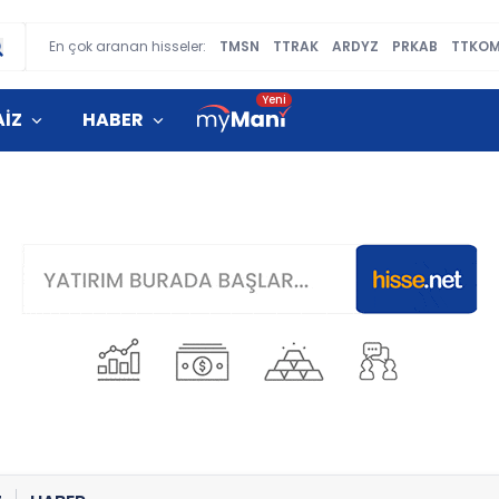
En çok aranan hisseler:
TMSN
TTRAK
ARDYZ
PRKAB
TTKO
AİZ
HABER