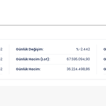
52
Günlük Değişim:
%-2.442
G
52
Günlük Hacim (Lot):
67.595.094,90
G
52
Günlük Hacim:
36.224.498,86
G