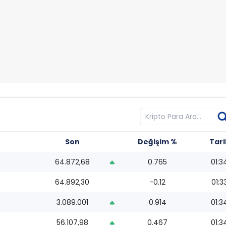
Son
Değişim %
Tari
64.872,68
0.765
01:3
64.892,30
-0.12
01:3
3.089.001
0.914
01:3
56.107,98
0.467
01:3