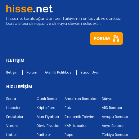
hisse.net kurulduğundan beri Türkiye'nin en büyük ve ücretsiz
borsa sitesi olmuştur ve olmaya devam edecektir.
FORUM
İLETİŞİM
İletişim
Forum
Gizlilik Politikası
Yasal Uyarı
HIZLI ERİŞİM
Borsa
Canlı Borsa
Amerikan Borsaları
Dünya
Hisseler
Kripto Para
Faiz
ABD Borsası
Endeksler
Altın Fiyatları
Ekonomik Takvim
Avrupa Borsası
Varant
Döviz Fiyatları
KAP Haberleri
Asya Borsası
Haber
Pariteler
Repo
Türkiye Borsası