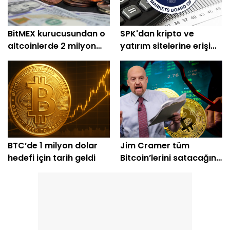
BitMEX kurucusundan o
SPK'dan kripto ve
altcoinlerde 2 milyon
yatırım sitelerine erişim
dolarlık alım
engeli
BTC’de 1 milyon dolar
Jim Cramer tüm
hedefi için tarih geldi
Bitcoin’lerini satacağını
açıkladı