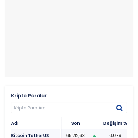
Kripto Paralar
Adı
Son
Değişim %
T
Bitcoin TetherUS
65.212,63
0.079
1