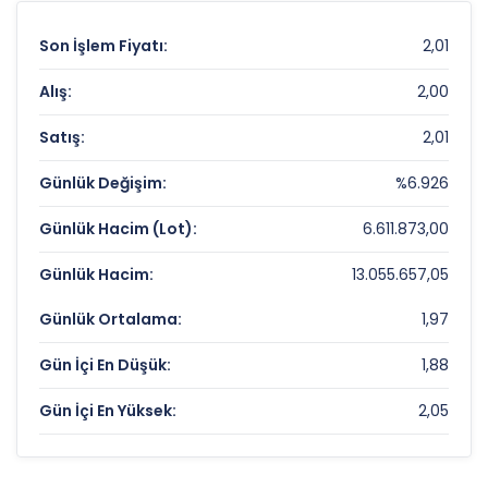
Son İşlem Fiyatı:
2,01
Alış:
2,00
Satış:
2,01
Günlük Değişim:
%6.926
Günlük Hacim (Lot):
6.611.873,00
Günlük Hacim:
13.055.657,05
Günlük Ortalama:
1,97
Gün İçi En Düşük:
1,88
Gün İçi En Yüksek:
2,05