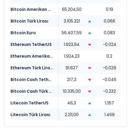
Bitcoin Amerikan Doları
65.204,50
0.19
1
Bitcoin Türk Lirası
3.105.321
0.066
1
Bitcoin Euro
56.407,59
0.083
1
Ethereum TetherUS
1.923,94
-0.024
1
Ethereum Amerikan Doları
1.924,23
0.2
1
Ethereum Türk Lirası
91.627
-0.029
1
Bitcoin Cash TetherUS
217,3
-0.046
1
Bitcoin Cash Türk Lirası
10.335,00
-0.232
1
Litecoin TetherUS
46,3
1.357
1
Litecoin Türk Lirası
2.211,00
1.469
1