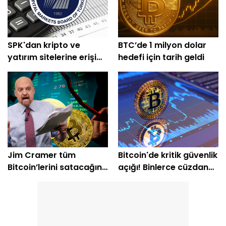
SPK'dan kripto ve
BTC’de 1 milyon dolar
yatırım sitelerine erişim
hedefi için tarih geldi
engeli
Jim Cramer tüm
Bitcoin'de kritik güvenlik
Bitcoin’lerini satacağını
açığı! Binlerce cüzdan
açıkladı
etkilendi