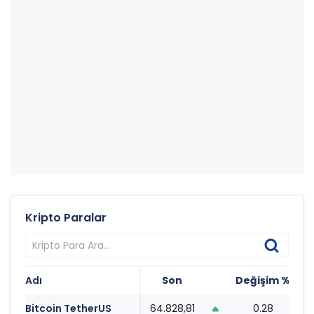
Kripto Paralar
Adı
Son
Değişim %
T
Bitcoin TetherUS
64.828,81
0.28
2