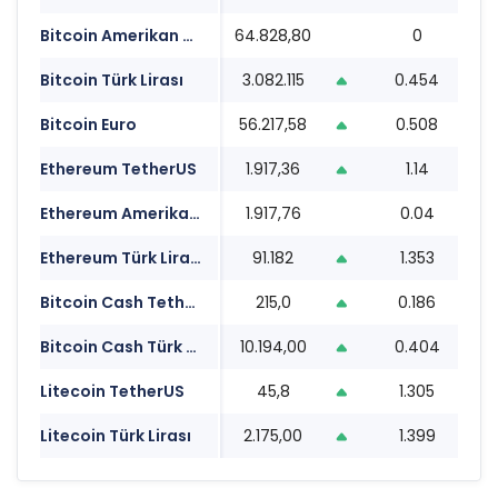
Bitcoin Amerikan Doları
64.828,80
0
2
Bitcoin Türk Lirası
3.082.115
0.454
2
Bitcoin Euro
56.217,58
0.508
2
Ethereum TetherUS
1.917,36
1.14
2
Ethereum Amerikan Doları
1.917,76
0.04
2
Ethereum Türk Lirası
91.182
1.353
2
Bitcoin Cash TetherUS
215,0
0.186
2
Bitcoin Cash Türk Lirası
10.194,00
0.404
2
Litecoin TetherUS
45,8
1.305
2
Litecoin Türk Lirası
2.175,00
1.399
2