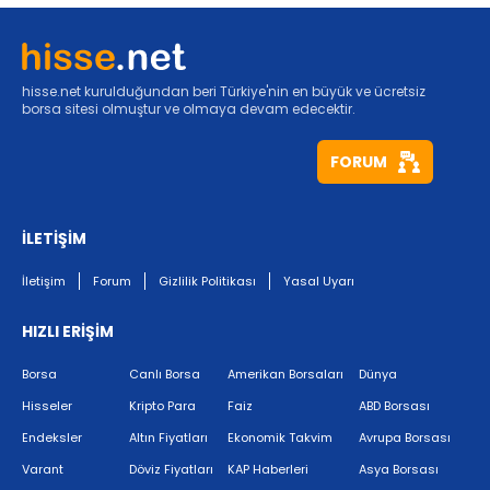
hisse.net kurulduğundan beri Türkiye'nin en büyük ve ücretsiz
borsa sitesi olmuştur ve olmaya devam edecektir.
FORUM
İLETİŞİM
İletişim
Forum
Gizlilik Politikası
Yasal Uyarı
HIZLI ERİŞİM
Borsa
Canlı Borsa
Amerikan Borsaları
Dünya
Hisseler
Kripto Para
Faiz
ABD Borsası
Endeksler
Altın Fiyatları
Ekonomik Takvim
Avrupa Borsası
Varant
Döviz Fiyatları
KAP Haberleri
Asya Borsası