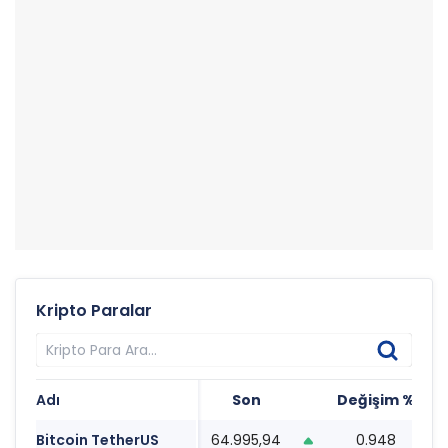
Kripto Paralar
Adı
Son
Değişim %
T
Bitcoin TetherUS
64.995,94
0.948
1