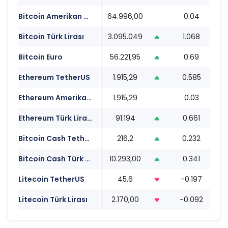
Bitcoin Amerikan Doları
64.996,00
0.04
1
Bitcoin Türk Lirası
3.095.049
1.068
1
Bitcoin Euro
56.221,95
0.69
1
Ethereum TetherUS
1.915,29
0.585
1
Ethereum Amerikan Doları
1.915,29
0.03
1
Ethereum Türk Lirası
91.194
0.661
1
Bitcoin Cash TetherUS
216,2
0.232
1
Bitcoin Cash Türk Lirası
10.293,00
0.341
1
Litecoin TetherUS
45,6
-0.197
1
Litecoin Türk Lirası
2.170,00
-0.092
1