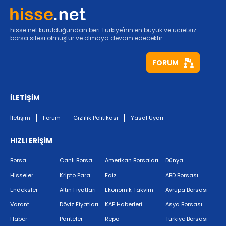
hisse.net kurulduğundan beri Türkiye'nin en büyük ve ücretsiz
borsa sitesi olmuştur ve olmaya devam edecektir.
FORUM
İLETİŞİM
İletişim
Forum
Gizlilik Politikası
Yasal Uyarı
HIZLI ERİŞİM
Borsa
Canlı Borsa
Amerikan Borsaları
Dünya
Hisseler
Kripto Para
Faiz
ABD Borsası
Endeksler
Altın Fiyatları
Ekonomik Takvim
Avrupa Borsası
Varant
Döviz Fiyatları
KAP Haberleri
Asya Borsası
Haber
Pariteler
Repo
Türkiye Borsası