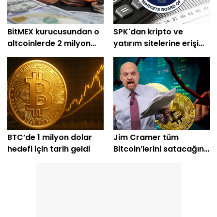
BitMEX kurucusundan o
SPK'dan kripto ve
altcoinlerde 2 milyon
yatırım sitelerine erişim
dolarlık alım
engeli
BTC’de 1 milyon dolar
Jim Cramer tüm
hedefi için tarih geldi
Bitcoin’lerini satacağını
açıkladı