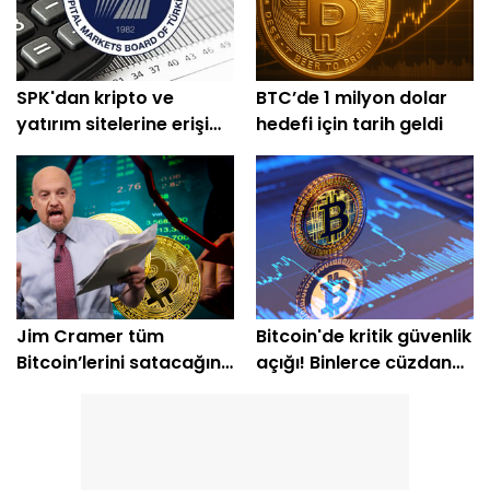
SPK'dan kripto ve
BTC’de 1 milyon dolar
yatırım sitelerine erişim
hedefi için tarih geldi
engeli
Jim Cramer tüm
Bitcoin'de kritik güvenlik
Bitcoin’lerini satacağını
açığı! Binlerce cüzdan
açıkladı
etkilendi