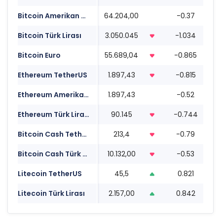
Bitcoin Amerikan Doları
64.204,00
-0.37
0
Bitcoin Türk Lirası
3.050.045
-1.034
0
Bitcoin Euro
55.689,04
-0.865
0
Ethereum TetherUS
1.897,43
-0.815
0
Ethereum Amerikan Doları
1.897,43
-0.52
0
Ethereum Türk Lirası
90.145
-0.744
0
Bitcoin Cash TetherUS
213,4
-0.79
0
Bitcoin Cash Türk Lirası
10.132,00
-0.53
0
Litecoin TetherUS
45,5
0.821
0
Litecoin Türk Lirası
2.157,00
0.842
0