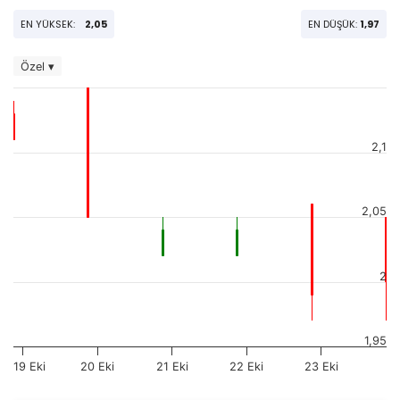
EN YÜKSEK:
2,05
EN DÜŞÜK:
1,97
Özel ▾
2,1
2,05
2
1,95
19 Eki
20 Eki
21 Eki
22 Eki
23 Eki