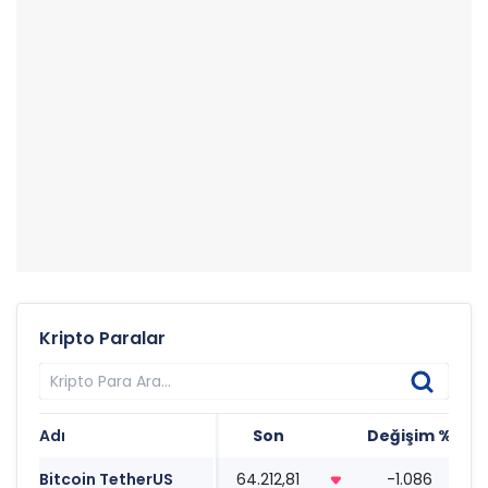
Kripto Paralar
Adı
Son
Değişim %
T
Bitcoin TetherUS
64.212,81
-1.086
0