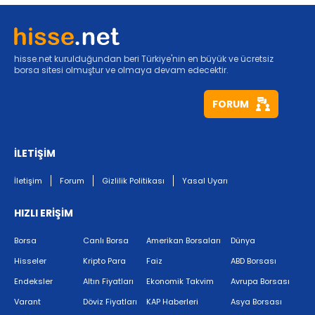
hisse.net kurulduğundan beri Türkiye'nin en büyük ve ücretsiz
borsa sitesi olmuştur ve olmaya devam edecektir.
FORUM
İLETİŞİM
İletişim
Forum
Gizlilik Politikası
Yasal Uyarı
HIZLI ERİŞİM
Borsa
Canlı Borsa
Amerikan Borsaları
Dünya
Hisseler
Kripto Para
Faiz
ABD Borsası
Endeksler
Altın Fiyatları
Ekonomik Takvim
Avrupa Borsası
Varant
Döviz Fiyatları
KAP Haberleri
Asya Borsası