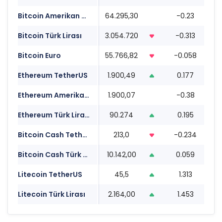
Bitcoin Amerikan Doları
64.295,30
-0.23
0
Bitcoin Türk Lirası
3.054.720
-0.313
0
Bitcoin Euro
55.766,82
-0.058
0
Ethereum TetherUS
1.900,49
0.177
0
Ethereum Amerikan Doları
1.900,07
-0.38
0
Ethereum Türk Lirası
90.274
0.195
0
Bitcoin Cash TetherUS
213,0
-0.234
0
Bitcoin Cash Türk Lirası
10.142,00
0.059
0
Litecoin TetherUS
45,5
1.313
0
Litecoin Türk Lirası
2.164,00
1.453
0