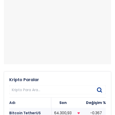
Kripto Paralar
Adı
Son
Değişim %
T
Bitcoin TetherUS
64.300,93
-0.367
0