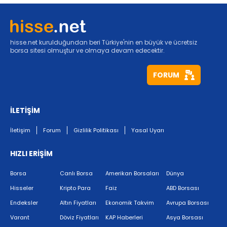
hisse.net kurulduğundan beri Türkiye'nin en büyük ve ücretsiz
borsa sitesi olmuştur ve olmaya devam edecektir.
FORUM
İLETİŞİM
İletişim
Forum
Gizlilik Politikası
Yasal Uyarı
HIZLI ERİŞİM
Borsa
Canlı Borsa
Amerikan Borsaları
Dünya
Hisseler
Kripto Para
Faiz
ABD Borsası
Endeksler
Altın Fiyatları
Ekonomik Takvim
Avrupa Borsası
Varant
Döviz Fiyatları
KAP Haberleri
Asya Borsası