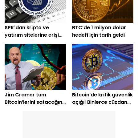
SPK'dan kripto ve
BTC’de 1 milyon dolar
yatırım sitelerine erişim
hedefi için tarih geldi
engeli
Jim Cramer tüm
Bitcoin'de kritik güvenlik
Bitcoin’lerini satacağını
açığı! Binlerce cüzdan
açıkladı
etkilendi