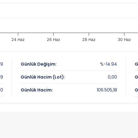
24 Haz
26 Haz
28 Haz
30 Haz
69
Günlük Değişim:
%-14.94
G
69
Günlük Hacim (Lot):
0,00
G
80
Günlük Hacim:
106.505,18
G