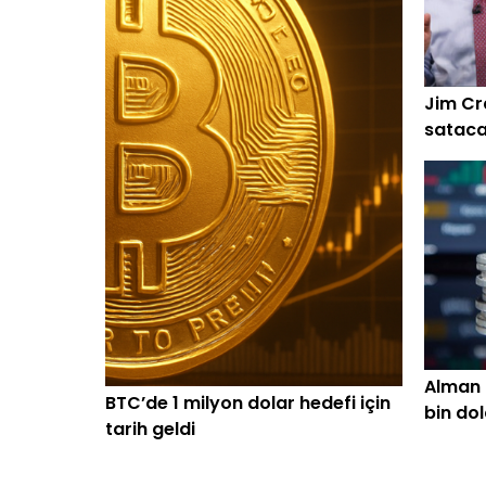
Jim Cr
sataca
Alman 
BTC’de 1 milyon dolar hedefi için
bin dol
tarih geldi