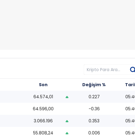
Son
Değişim %
Tari
64.574,01
0.227
05:4
64.596,00
-0.36
05:4
3.066.196
0.353
05:4
55.808,24
0.006
05:4