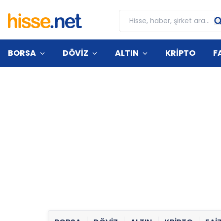
BORSA
DÖVİZ
ALTIN
KRİPTO
F