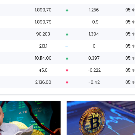
1.899,70
1.256
05:4
1.899,79
-0.9
05:4
90.203
1.394
05:4
213,1
0
05:4
10.114,00
0.397
05:4
45,0
-0.222
05:4
2.136,00
-0.42
05:4