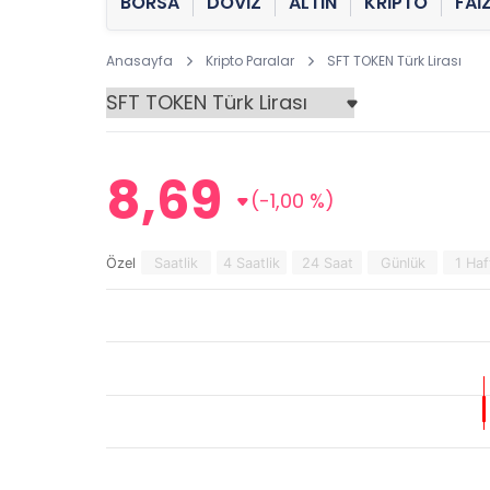
BORSA
DÖVİZ
ALTIN
KRİPTO
FAİ
Anasayfa
Kripto Paralar
SFT TOKEN Türk Lirası
8,69
(-1,00 %)
Özel
Saatlik
4 Saatlik
24 Saat
Günlük
1 Haf