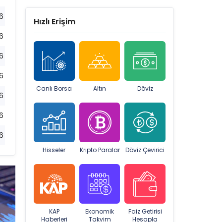
6
Hızlı Erişim
6
6
6
Canlı Borsa
Altın
Döviz
6
6
6
Hisseler
Kripto Paralar
Döviz Çevirici
KAP
Ekonomik
Faiz Getirisi
Haberleri
Takvim
Hesapla