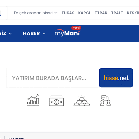
En çok aranan hisseler:
TUKAS
KARCL
TTRAK
TRALT
KTSK
AİZ
HABER