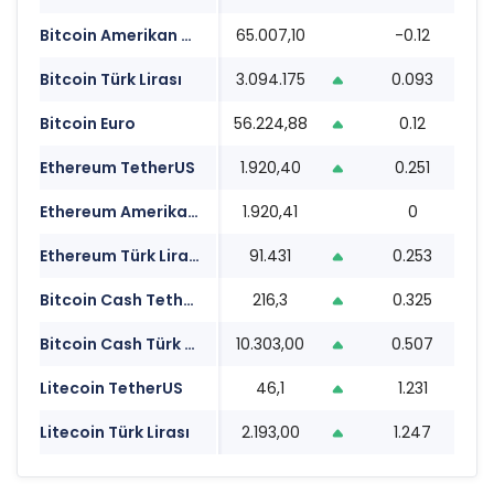
Bitcoin Amerikan Doları
65.007,10
-0.12
0
Bitcoin Türk Lirası
3.094.175
0.093
0
Bitcoin Euro
56.224,88
0.12
0
Ethereum TetherUS
1.920,40
0.251
0
Ethereum Amerikan Doları
1.920,41
0
0
Ethereum Türk Lirası
91.431
0.253
0
Bitcoin Cash TetherUS
216,3
0.325
0
Bitcoin Cash Türk Lirası
10.303,00
0.507
0
Litecoin TetherUS
46,1
1.231
0
Litecoin Türk Lirası
2.193,00
1.247
0