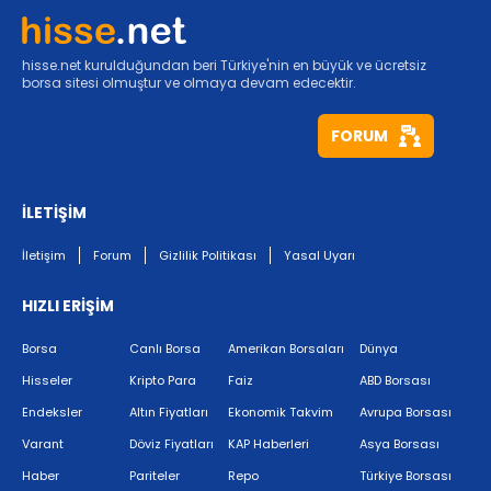
hisse.net kurulduğundan beri Türkiye'nin en büyük ve ücretsiz
borsa sitesi olmuştur ve olmaya devam edecektir.
FORUM
İLETİŞİM
İletişim
Forum
Gizlilik Politikası
Yasal Uyarı
HIZLI ERİŞİM
Borsa
Canlı Borsa
Amerikan Borsaları
Dünya
Hisseler
Kripto Para
Faiz
ABD Borsası
Endeksler
Altın Fiyatları
Ekonomik Takvim
Avrupa Borsası
Varant
Döviz Fiyatları
KAP Haberleri
Asya Borsası
Haber
Pariteler
Repo
Türkiye Borsası