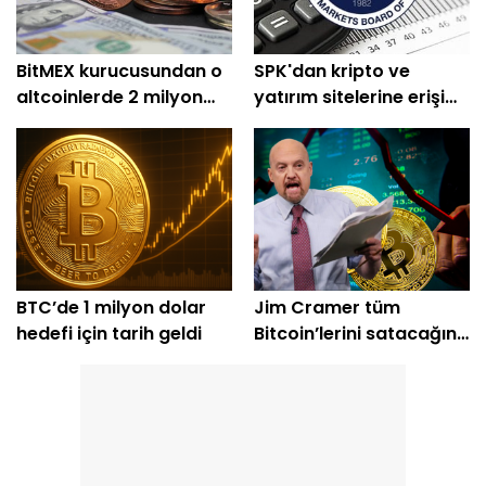
BitMEX kurucusundan o
SPK'dan kripto ve
altcoinlerde 2 milyon
yatırım sitelerine erişim
dolarlık alım
engeli
BTC’de 1 milyon dolar
Jim Cramer tüm
hedefi için tarih geldi
Bitcoin’lerini satacağını
açıkladı