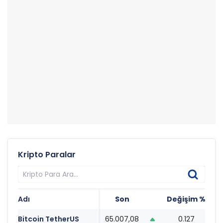
Kripto Paralar
Adı
Son
Değişim %
T
Bitcoin TetherUS
65.007,08
0.127
0