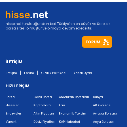
hisse.net kurulduğundan beri Türkiye'nin en büyük ve ücretsiz
borsa sitesi olmuştur ve olmaya devam edecektir.
FORUM
İLETİŞİM
İletişim
Forum
Gizlilik Politikası
Yasal Uyarı
HIZLI ERİŞİM
Borsa
Canlı Borsa
Amerikan Borsaları
Dünya
Hisseler
Kripto Para
Faiz
ABD Borsası
Endeksler
Altın Fiyatları
Ekonomik Takvim
Avrupa Borsası
Varant
Döviz Fiyatları
KAP Haberleri
Asya Borsası