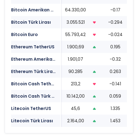
Bitcoin Amerikan Doları
64.330,00
-0.17
0
Bitcoin Türk Lirası
3.055.521
-0.294
0
Bitcoin Euro
55.793,42
-0.024
0
Ethereum TetherUS
1.900,69
0.195
0
Ethereum Amerikan Doları
1.901,07
-0.32
0
Ethereum Türk Lirası
90.285
0.263
0
Bitcoin Cash TetherUS
213,2
-0.141
0
Bitcoin Cash Türk Lirası
10.142,00
0.059
0
Litecoin TetherUS
45,6
1.335
0
Litecoin Türk Lirası
2.164,00
1.453
0