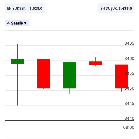
EN YÜKSEK:
3.529,0
EN DÜŞÜK:
3.438,5
4 Saatlik ▾
3465
3460
3455
3450
3445
3440
08:00