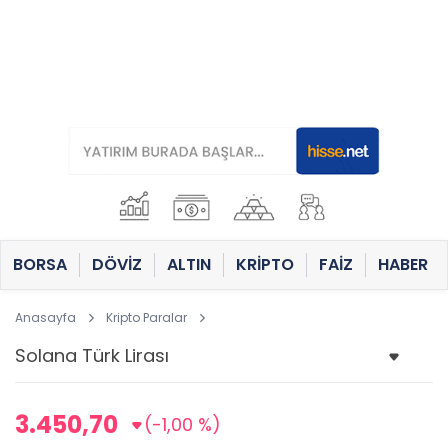
BORSA
DÖVİZ
ALTIN
KRİPTO
FAİZ
HABER
Anasayfa
Kripto Paralar
3.450,70
(-1,00 %)