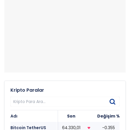
Kripto Paralar
Adı
Son
Değişim %
T
Bitcoin TetherUS
64.330,01
-0.355
0