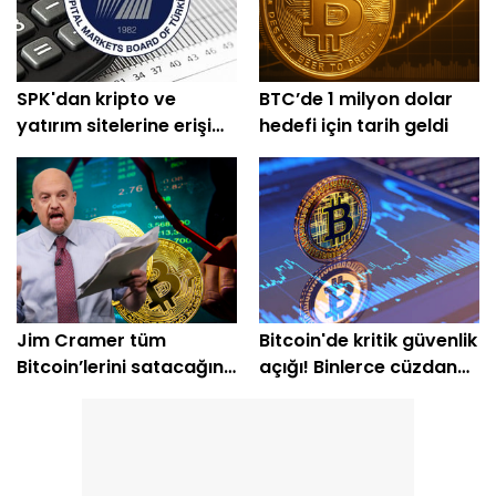
SPK'dan kripto ve
BTC’de 1 milyon dolar
yatırım sitelerine erişim
hedefi için tarih geldi
engeli
Jim Cramer tüm
Bitcoin'de kritik güvenlik
Bitcoin’lerini satacağını
açığı! Binlerce cüzdan
açıkladı
etkilendi