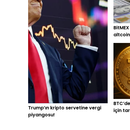
BitMEX
altcoin
alım
BTC’de
Trump’ın kripto servetine vergi
için ta
piyangosu!