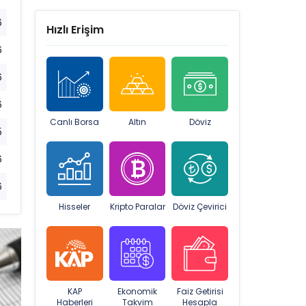
6
Hızlı Erişim
6
6
6
Canlı Borsa
Altın
Döviz
5
6
6
Hisseler
Kripto Paralar
Döviz Çevirici
KAP
Ekonomik
Faiz Getirisi
Haberleri
Takvim
Hesapla