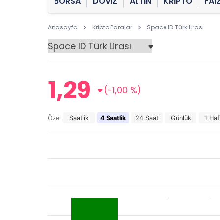
BORSA
DÖVİZ
ALTIN
KRİPTO
FAİ
Anasayfa
Kripto Paralar
Space ID Türk Lirası
1,29
(-1,00 %)
Özel
Saatlik
4 Saatlik
24 Saat
Günlük
1 Haf