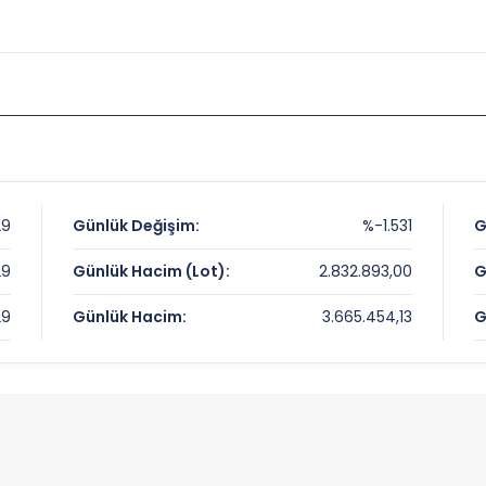
29
Günlük Değişim:
%-1.531
G
29
Günlük Hacim (Lot):
2.832.893,00
G
29
Günlük Hacim:
3.665.454,13
G