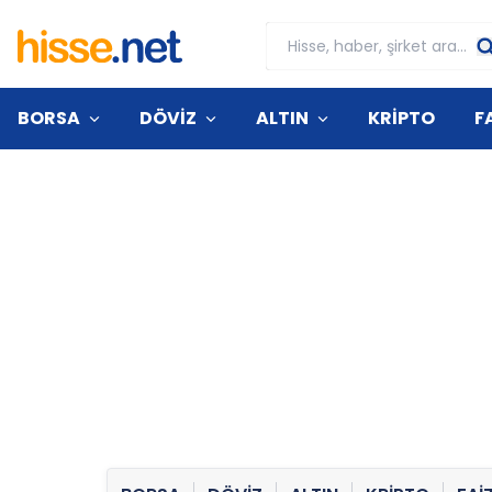
BORSA
DÖVİZ
ALTIN
KRİPTO
F