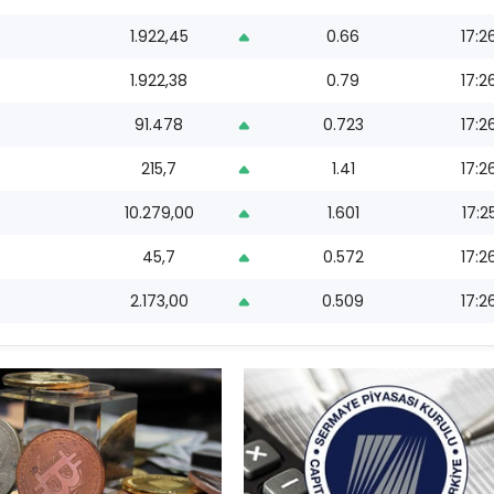
1.922,45
0.66
17:2
1.922,38
0.79
17:2
91.478
0.723
17:2
215,7
1.41
17:2
10.279,00
1.601
17:2
45,7
0.572
17:2
2.173,00
0.509
17:2