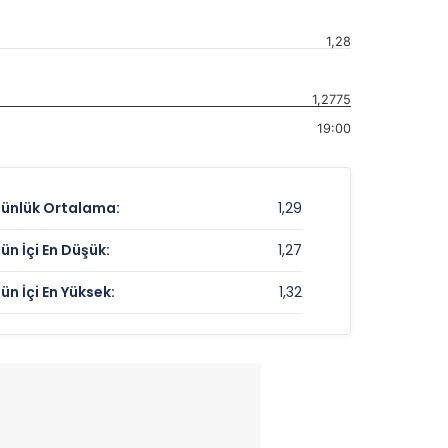
1,28
1,2775
19:00
ünlük Ortalama:
1,29
ün İçi En Düşük:
1,27
ün İçi En Yüksek:
1,32