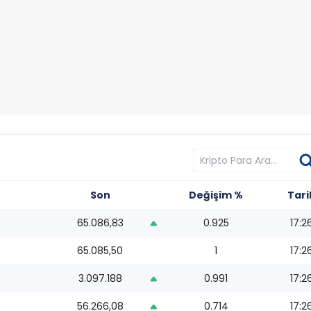
Son
Değişim %
Tari
65.086,83
0.925
17:2
65.085,50
1
17:2
3.097.188
0.991
17:2
56.266,08
0.714
17:2