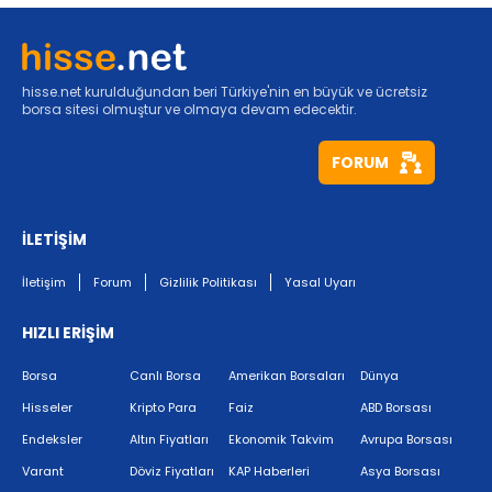
hisse.net kurulduğundan beri Türkiye'nin en büyük ve ücretsiz
borsa sitesi olmuştur ve olmaya devam edecektir.
FORUM
İLETİŞİM
İletişim
Forum
Gizlilik Politikası
Yasal Uyarı
HIZLI ERİŞİM
Borsa
Canlı Borsa
Amerikan Borsaları
Dünya
Hisseler
Kripto Para
Faiz
ABD Borsası
Endeksler
Altın Fiyatları
Ekonomik Takvim
Avrupa Borsası
Varant
Döviz Fiyatları
KAP Haberleri
Asya Borsası