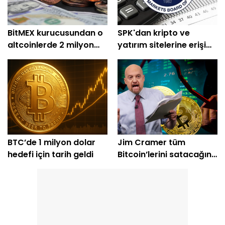
BitMEX kurucusundan o
SPK'dan kripto ve
altcoinlerde 2 milyon
yatırım sitelerine erişim
dolarlık alım
engeli
BTC’de 1 milyon dolar
Jim Cramer tüm
hedefi için tarih geldi
Bitcoin’lerini satacağını
açıkladı