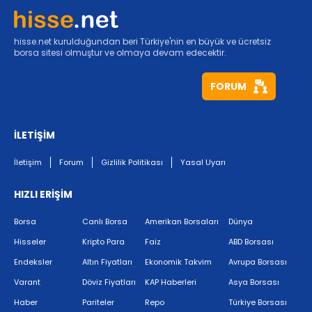
hisse.net kurulduğundan beri Türkiye'nin en büyük ve ücretsiz
borsa sitesi olmuştur ve olmaya devam edecektir.
FORUM
İLETİŞİM
İletişim
Forum
Gizlilik Politikası
Yasal Uyarı
HIZLI ERİŞİM
Borsa
Canlı Borsa
Amerikan Borsaları
Dünya
Hisseler
Kripto Para
Faiz
ABD Borsası
Endeksler
Altın Fiyatları
Ekonomik Takvim
Avrupa Borsası
Varant
Döviz Fiyatları
KAP Haberleri
Asya Borsası
Haber
Pariteler
Repo
Türkiye Borsası