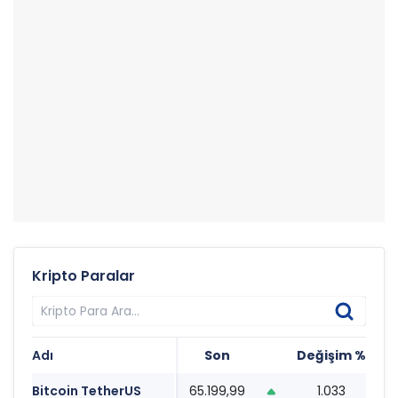
Kripto Paralar
Adı
Son
Değişim %
T
Bitcoin TetherUS
65.199,99
1.033
1