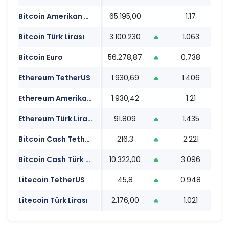
Bitcoin Amerikan Doları
65.195,00
1.17
1
Bitcoin Türk Lirası
3.100.230
1.063
1
Bitcoin Euro
56.278,87
0.738
1
Ethereum TetherUS
1.930,69
1.406
1
Ethereum Amerikan Doları
1.930,42
1.21
1
Ethereum Türk Lirası
91.809
1.435
1
Bitcoin Cash TetherUS
216,3
2.221
1
Bitcoin Cash Türk Lirası
10.322,00
3.096
1
Litecoin TetherUS
45,8
0.948
1
Litecoin Türk Lirası
2.176,00
1.021
1